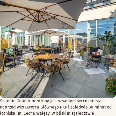
PN-PT 10:00 – 22:00
SOB 10:00 – 22:00
SUN 10:00 – 20:00
Scandic Gdańsk położony jest w samym sercu miasta,
naprzeciwko Dworca Głównego PKP i zaledwie 30 minut od
lotniska im. Lecha Wałęsy. W bliskim sąsiedztwie