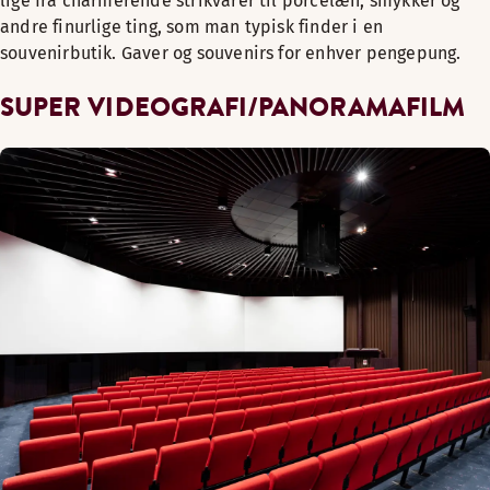
lige fra charmerende strikvarer til porcelæn, smykker og
andre finurlige ting, som man typisk finder i en
souvenirbutik. Gaver og souvenirs for enhver pengepung.
SUPER VIDEOGRAFI/PANORAMAFILM