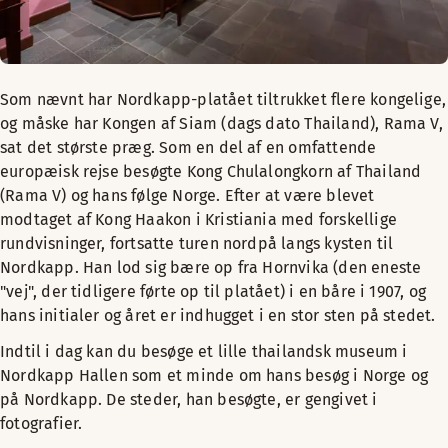
Som nævnt har Nordkapp-platået tiltrukket flere kongelige,
og måske har Kongen af Siam (dags dato Thailand), Rama V,
sat det største præg. Som en del af en omfattende
europæisk rejse besøgte Kong Chulalongkorn af Thailand
(Rama V) og hans følge Norge. Efter at være blevet
modtaget af Kong Haakon i Kristiania med forskellige
rundvisninger, fortsatte turen nordpå langs kysten til
Nordkapp. Han lod sig bære op fra Hornvika (den eneste
"vej", der tidligere førte op til platået) i en båre i 1907, og
hans initialer og året er indhugget i en stor sten på stedet.
Indtil i dag kan du besøge et lille thailandsk museum i
Nordkapp Hallen som et minde om hans besøg i Norge og
på Nordkapp. De steder, han besøgte, er gengivet i
fotografier.