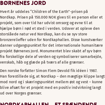
BØRNENES JORD
Hvert år uddeles “Children of the Earth”-prisen på
Nordkap. Prisen på 150.000 NOK gives til en person eller et
projekt, som over tid har udvist omsorg og evne til at
hjælpe børn i nød et sted i verden. Udover at opleve den
storslåede natur ved Nordkap, kan du se syv store
bronzerelieffer uden for Nordkaphallen. Disse kunstværker
danner udgangspunktet for det internationale humanitære
projekt Børnenes Jord. Monumentet blev skabt af syv børn
fra forskellige dele af verden og symboliserer samarbejde,
venskab, håb og glæde på tværs af alle grænser.
Den norske forfatter Simon Flem Devold fik idéen i 1987.
Han forestillede sig, at Nordkap – den mægtige klippe langt
mod nord og i skæringspunktet mellem øst og vest – kunne
blive afsæt for et projekt med en positiv indvirkning langt
ud over Norges grænser.
NORDKAPHALLEN – ET SPÆNDENDE