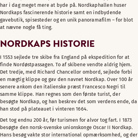
har i dag meget mere at byde på. Nordkaphallen huser
Nordkaps fascinerende historie samt en indbydende
gavebutik, spisesteder og en unik panoramafilm – for blot
at nævne nogle få ting.
NORDKAPS HISTORIE
I 1553 sejlede tre skibe fra England på ekspedition for at
finde Nordøstpassagen. To af skibene vendte aldrig hjem.
Det tredje, med Richard Chancellor ombord, sejlede forbi
en mægtig klippe og gav den navnet Nordkap. Over 100 år
senere ankom den italienske præst Francesco Negri til
samme klippe. Han regnes som den første turist, der
besøgte Nordkap, og han beskrev det som verdens ende, da
han stod på plateauet i vinteren 1664.
Det tog endnu 200 år, før turismen for alvor tog fart. I 1873
besøgte den norsk-svenske unionskonge Oscar II Nordkap.
Hans besøg vakte stor international opmærksomhed, og der