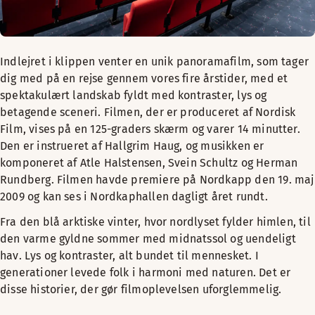
Indlejret i klippen venter en unik panoramafilm, som tager
dig med på en rejse gennem vores fire årstider, med et
spektakulært landskab fyldt med kontraster, lys og
betagende sceneri. Filmen, der er produceret af Nordisk
Film, vises på en 125-graders skærm og varer 14 minutter.
Den er instrueret af Hallgrim Haug, og musikken er
komponeret af Atle Halstensen, Svein Schultz og Herman
Rundberg. Filmen havde premiere på Nordkapp den 19. maj
2009 og kan ses i Nordkaphallen dagligt året rundt.
Fra den blå arktiske vinter, hvor nordlyset fylder himlen, til
den varme gyldne sommer med midnatssol og uendeligt
hav. Lys og kontraster, alt bundet til mennesket. I
generationer levede folk i harmoni med naturen. Det er
disse historier, der gør filmoplevelsen uforglemmelig.