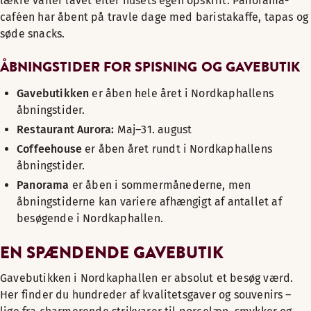
lækre vafler lavet efter husets egen opskrift. Panorama-
caféen har åbent på travle dage med baristakaffe, tapas og
søde snacks.
ÅBNINGSTIDER FOR SPISNING OG GAVEBUTIK
Gavebutikken
er åben hele året i Nordkaphallens
åbningstider.
Restaurant Aurora:
Maj–31. august
Coffeehouse
er åben året rundt i Nordkaphallens
åbningstider.
Panorama
er åben i sommermånederne, men
åbningstiderne kan variere afhængigt af antallet af
besøgende i Nordkaphallen.
EN SPÆNDENDE GAVEBUTIK
Gavebutikken i Nordkaphallen er absolut et besøg værd.
Her finder du hundreder af kvalitetsgaver og souvenirs –