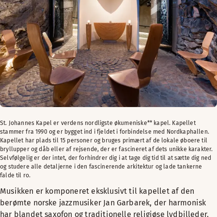
St. Johannes Kapel er verdens nordligste økumeniske** kapel. Kapellet
stammer fra 1990 og er bygget ind i fjeldet i forbindelse med Nordkaphallen.
Kapellet har plads til 15 personer og bruges primært af de lokale øboere til
bryllupper og dåb eller af rejsende, der er fascineret af dets unikke karakter.
Selvfølgelig er der intet, der forhindrer dig i at tage dig tid til at sætte dig ned
og studere alle detaljerne i den fascinerende arkitektur og lade tankerne
falde til ro.
Musikken er komponeret eksklusivt til kapellet af den
berømte norske jazzmusiker Jan Garbarek, der harmonisk
har blandet saxofon og traditionelle religiøse lydbilleder.