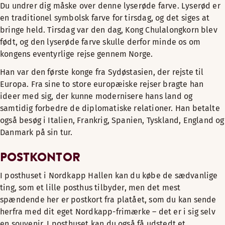
Du undrer dig måske over denne lyserøde farve. Lyserød er
en traditionel symbolsk farve for tirsdag, og det siges at
bringe held. Tirsdag var den dag, Kong Chulalongkorn blev
født, og den lyserøde farve skulle derfor minde os om
kongens eventyrlige rejse gennem Norge.
Han var den første konge fra Sydøstasien, der rejste til
Europa. Fra sine to store europæiske rejser bragte han
ideer med sig, der kunne modernisere hans land og
samtidig forbedre de diplomatiske relationer. Han betalte
også besøg i Italien, Frankrig, Spanien, Tyskland, England og
Danmark på sin tur.
POSTKONTOR
I posthuset i Nordkapp Hallen kan du købe de sædvanlige
ting, som et lille posthus tilbyder, men det mest
spændende her er postkort fra platået, som du kan sende
herfra med dit eget Nordkapp-frimærke – det er i sig selv
en souvenir. I posthuset kan du også få udstedt et