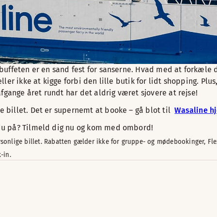
uffeten er en sand fest for sanserne. Hvad med at forkæle d
ler ikke at kigge forbi den lille butik for lidt shopping. Pl
fgange året rundt har det aldrig været sjovere at rejse!
billet. Det er supernemt at booke – gå blot til
Wasaline 
du på? Tilmeld dig nu og kom med ombord!
nlige billet. Rabatten gælder ikke for gruppe- og mødebookinger, Flexi-
-in.