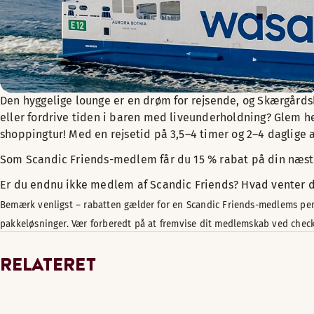
Den hyggelige lounge er en drøm for rejsende, og Skærgårdsb
eller fordrive tiden i baren med liveunderholdning? Glem hel
shoppingtur! Med en rejsetid på 3,5–4 timer og 2–4 daglige a
Som Scandic Friends-medlem får du 15 % rabat på din næste 
Er du endnu ikke medlem af Scandic Friends? Hvad venter 
Bemærk venligst – rabatten gælder for en Scandic Friends-medlems perso
pakkeløsninger. Vær forberedt på at fremvise dit medlemskab ved check
RELATERET