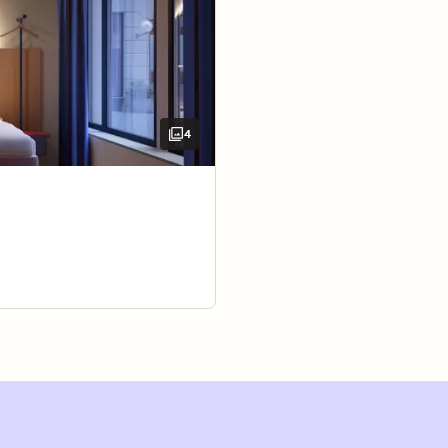
4
mit allem, was Sie brauchen. Kuscheln Sie sich ins Bett, v