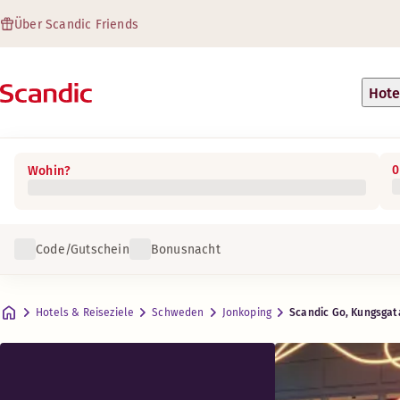
Über Scandic Friends
Hote
0
Wohin?
e & Verfügbarkeit
Code/Gutschein
Bonusnacht
Ausstattung
Über das Hotel
Food + Drinks
Room
Praktische Informationen
Max. 2-5 Gäste
.
10-33 m²
Food + Drinks
Hotels & Reiseziele
Schweden
Jonkoping
Scandic Go, Kungsgat
Parken
Adresse
Wegbeschreibung
Kungsgatan 14
Google Maps
Jönköping
Frühstück