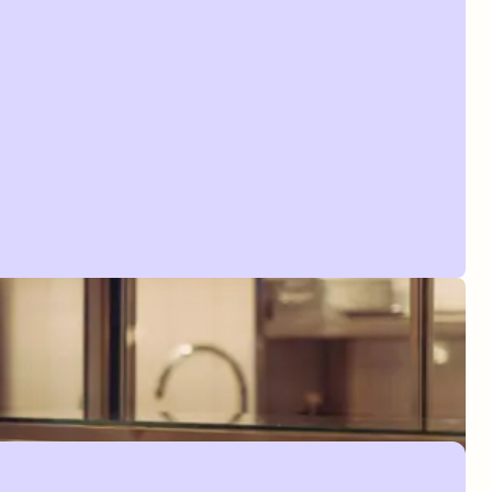
Regendusche
Safe
TV with streaming option
Haartrockner