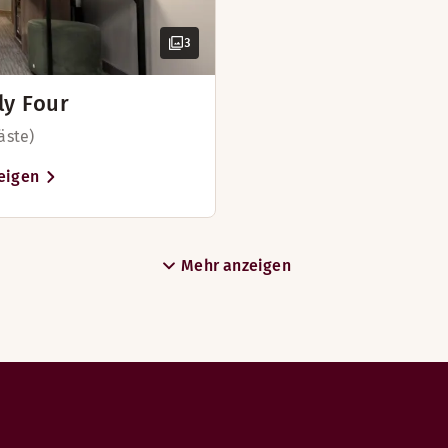
3
ly Four
äste)
eigen
kulinarische Genüsse in einer einladenden und gemütlichen 
Mehr anzeigen