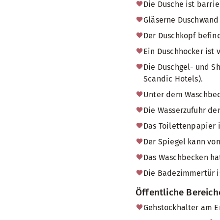
Die Dusche ist barrie
Gläserne Duschwand
Der Duschkopf befind
Ein Duschhocker ist 
Die Duschgel- und Sh
Scandic Hotels).
Unter dem Waschbecke
Die Wasserzufuhr der
Das Toilettenpapier 
Der Spiegel kann von
Das Waschbecken hat
Die Badezimmertür i
Öffentliche Bereic
Gehstockhalter am Em