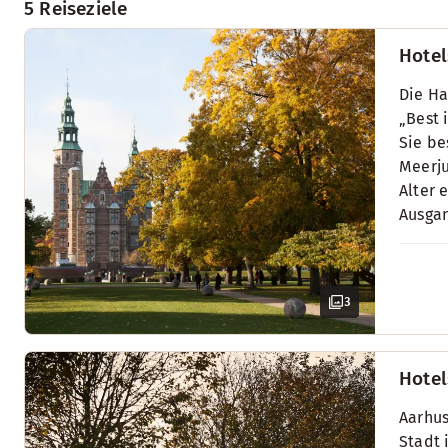
5 Reiseziele
Hotel
Die Ha
„Best 
Sie be
Meerju
Alter 
Ausgan
3
Hotel
Aarhus
Stadt 