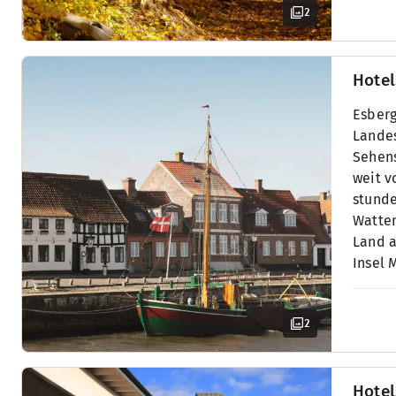
2
Hotel
Esberg
Landes
Sehens
weit v
stunde
Watten
Land a
Insel 
2
Hotel