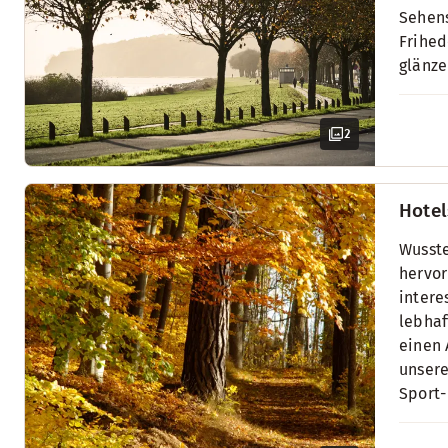
Sehens
Frihed
glänze
2
Hotel
Wusste
hervor
intere
lebhaf
einen 
unsere
Sport-