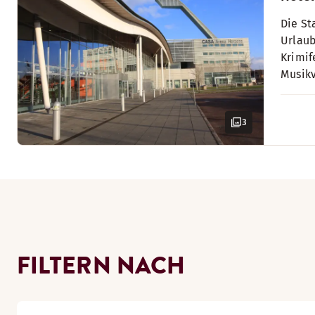
Die St
Urlaub
Krimif
Musikv
3
FILTERN NACH