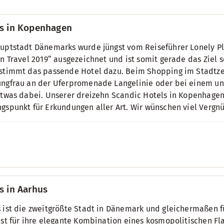
s in Kopenhagen
uptstadt Dänemarks wurde jüngst vom Reiseführer Lonely Pl
in Travel 2019“ ausgezeichnet und ist somit gerade das Ziel 
stimmt das passende Hotel dazu. Beim Shopping im Stadtze
ngfrau an der Uferpromenade Langelinie oder bei einem unver
etwas dabei. Unserer dreizehn Scandic Hotels in Kopenhagen
gspunkt für Erkundungen aller Art. Wir wünschen viel Vergn
s in Aarhus
 ist die zweitgrößte Stadt in Dänemark und gleichermaßen fü
ist für ihre elegante Kombination eines kosmopolitischen Fl