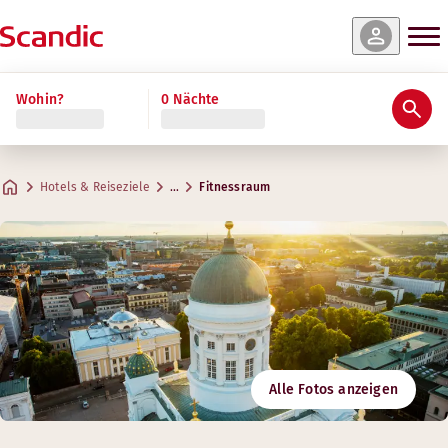
Wohin?
0 Nächte
Hotels & Reiseziele
…
Fitnessraum
Alle Fotos anzeigen