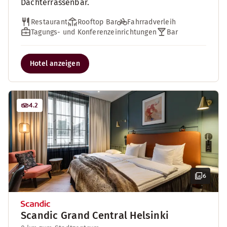
Dachterrassenbar.
Restaurant
Rooftop Bar
Fahrradverleih
Tagungs- und Konferenzeinrichtungen
Bar
Hotel anzeigen
4.2
6
Scandic Grand Central Helsinki