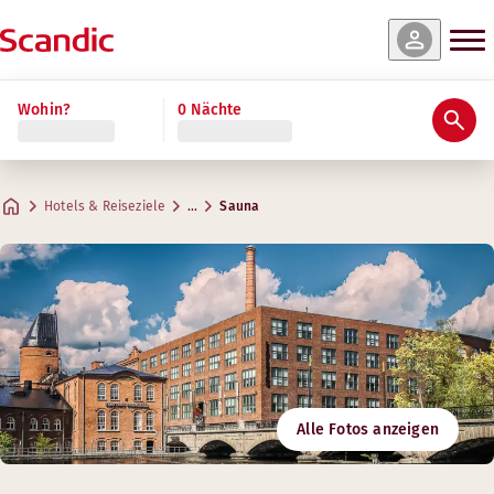
Wohin?
0 Nächte
Hotels & Reiseziele
…
Sauna
Alle Fotos anzeigen