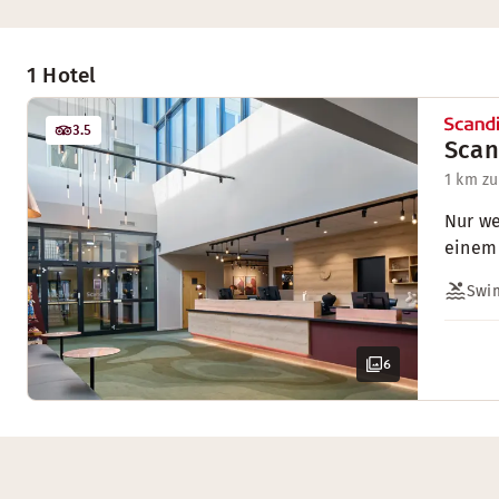
1 Hotel
3.5
Scan
1 km z
Nur we
einem 
Swi
6