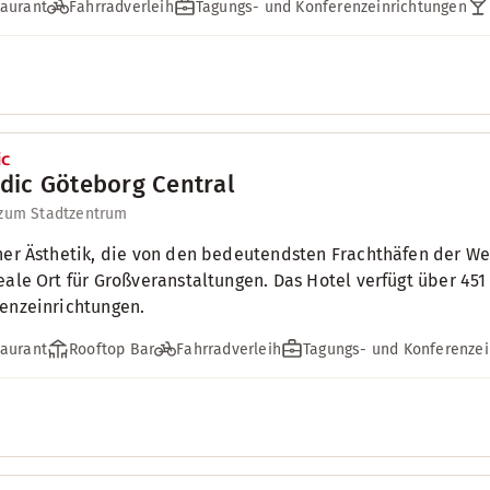
aurant
Fahrradverleih
Tagungs- und Konferenzeinrichtungen
dic Göteborg Central
 zum Stadtzentrum
ner Ästhetik, die von den bedeutendsten Frachthäfen der Wel
eale Ort für Großveranstaltungen. Das Hotel verfügt über 45
enzeinrichtungen.
aurant
Rooftop Bar
Fahrradverleih
Tagungs- und Konferenzei