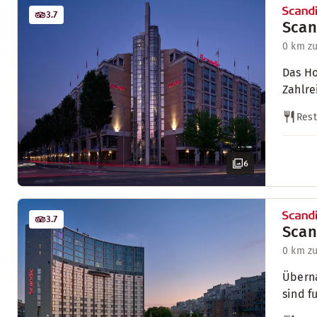
3.7
Scan
0 km z
Das Ho
Zahlre
Rest
6
3.7
Scan
0 km z
Überna
sind f