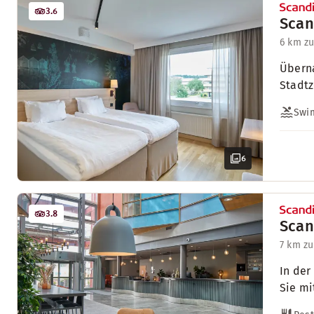
3.6
Scan
6 km z
Überna
Stadtz
Swi
6
3.8
Scan
7 km z
In der
Sie mi