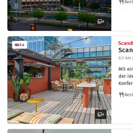
Rest
6
3.6
Scan
0.3 km
Mit ei
der id
Konfer
Rest
6