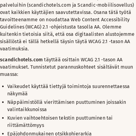
palveluihin (scandichotels.com ja Scandic-mobiilisovellus)
ovat kaikkien käyttäjien saavutettavissa. Osana tätä työtä
tavoitteenamme on noudattaa Web Content Accessibility
Guidelines (WCAG) 2.1 -ohjeistusta tasolla AA. Olemme
kuitenkin tietoisia siitä, että osa digitaalisten alustojemme
sisällöstä ei tällä hetkellä täysin täytä WCAG 2.1 -tason AA
vaatimuksia.
scandichotels.com
täyttää osittain WCAG 2.1 -tason AA
vaatimukset. Tunnistetut parannuskohteet sisältävät muun
muassa:
Vaikeudet käyttää tiettyjä toimintoja suurennettaessa
näkymää
Näppäimistöllä vierittämisen puuttuminen joissakin
valintaikkunoissa
Kuvien vaihtoehtoisen tekstin puuttuminen tai
riittämättömyys
Epäjohdonmukainen otsikkohierarkia