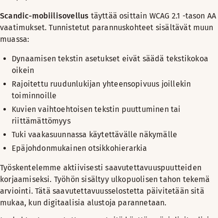
Scandic-mobiilisovellus
täyttää osittain WCAG 2.1 -tason AA
vaatimukset. Tunnistetut parannuskohteet sisältävät muun
muassa:
Dynaamisen tekstin asetukset eivät säädä tekstikokoa
oikein
Rajoitettu ruudunlukijan yhteensopivuus joillekin
toiminnoille
Kuvien vaihtoehtoisen tekstin puuttuminen tai
riittämättömyys
Tuki vaakasuunnassa käytettävälle näkymälle
Epäjohdonmukainen otsikkohierarkia
Työskentelemme aktiivisesti saavutettavuuspuutteiden
korjaamiseksi. Työhön sisältyy ulkopuolisen tahon tekemä
arviointi. Tätä saavutettavuusselostetta päivitetään sitä
mukaa, kun digitaalisia alustoja parannetaan.