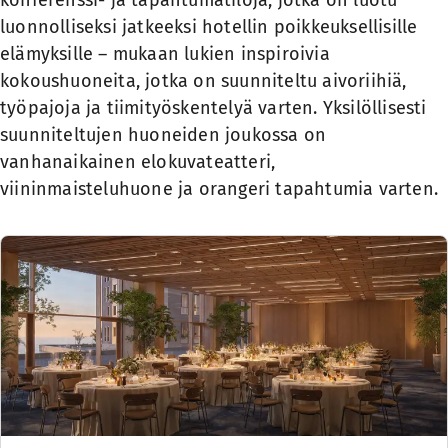
konferenssi- ja tapahtumatiloja, jotka on luotu
luonnolliseksi jatkeeksi hotellin poikkeuksellisille
elämyksille – mukaan lukien inspiroivia
kokoushuoneita, jotka on suunniteltu aivoriihiä,
työpajoja ja tiimityöskentelyä varten. Yksilöllisesti
suunniteltujen huoneiden joukossa on
vanhanaikainen elokuvateatteri,
viininmaisteluhuone ja orangeri tapahtumia varten.