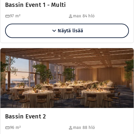
Bassin Event 1 - Multi
97
m²
max 84 hlö
Näytä lisää
Bassin Event 2
96
m²
max 88 hlö