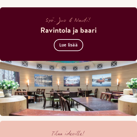
Syö. Juo & Nauti!
Ravintola ja baari
Lue lisää
Tilaa ideoille!