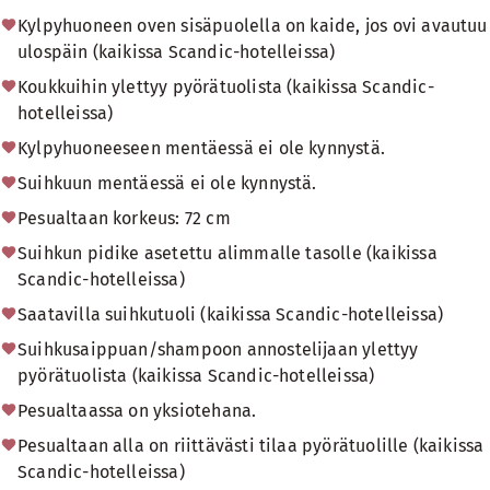
Kylpyhuoneen oven sisäpuolella on kaide, jos ovi avautuu
ulospäin (kaikissa Scandic-hotelleissa)
Koukkuihin ylettyy pyörätuolista (kaikissa Scandic-
hotelleissa)
Kylpyhuoneeseen mentäessä ei ole kynnystä.
Suihkuun mentäessä ei ole kynnystä.
Pesualtaan korkeus: 72 cm
Suihkun pidike asetettu alimmalle tasolle (kaikissa
Scandic-hotelleissa)
Saatavilla suihkutuoli (kaikissa Scandic-hotelleissa)
Suihkusaippuan/shampoon annostelijaan ylettyy
pyörätuolista (kaikissa Scandic-hotelleissa)
Pesualtaassa on yksiotehana.
Pesualtaan alla on riittävästi tilaa pyörätuolille (kaikissa
Scandic-hotelleissa)