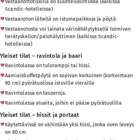
Vastaanottotiskillä on kuuntelusilmukka (kaikissa
Scandic-hotelleissa)
Vastaanoton lähellä on istumapaikkoja ja pöytä
Vastaanotosta voi lainata värinähälytyksellä toimivan
herätyskellon/palohälyttimen (kaikissa Scandic-
hotelleissa)
Yleiset tilat – ravintola ja baari
Ravintolassa on tuloramppi tai hissi.
Aamiaisbuffetpöytä on sopivan korkuinen (korkeintaan
90 cm) pyörätuolissa istuville vieraille
Ravintolassa on tasoeroja.
Ravintolassa alueita, joihin ei pääse pyörätuolilla
Yleiset tilat – hissit ja portaat
Käytettävissä on vähintään yksi hissi, jonka oven leveys
on 80 cm