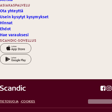
ASIAKASPALVELU
Ota yhteyttä
Usein kysytyt kysymykset
Hinnat
Ehdot
Hae varauksesi
SCANDIC-SOVELLUS
TIETOSUOJA
COOKIES