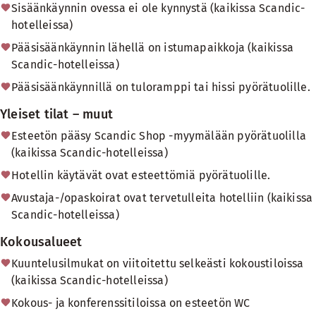
Sisäänkäynnin ovessa ei ole kynnystä (kaikissa Scandic-
hotelleissa)
Pääsisäänkäynnin lähellä on istumapaikkoja (kaikissa
Scandic-hotelleissa)
Pääsisäänkäynnillä on tuloramppi tai hissi pyörätuolille.
Yleiset tilat – muut
Esteetön pääsy Scandic Shop -myymälään pyörätuolilla
(kaikissa Scandic-hotelleissa)
Hotellin käytävät ovat esteettömiä pyörätuolille.
Avustaja-/opaskoirat ovat tervetulleita hotelliin (kaikissa
Scandic-hotelleissa)
Kokousalueet
Kuuntelusilmukat on viitoitettu selkeästi kokoustiloissa
(kaikissa Scandic-hotelleissa)
Kokous- ja konferenssitiloissa on esteetön WC