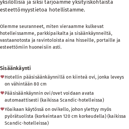
yksilöllisiä ja siksi tarjoamme yksityiskohtaista
esteettömyystietoa hotellistamme.
Olemme seuranneet, miten vieraamme kulkevat
hotelleissamme, parkkipaikalta ja sisäänkäynneiltä,
vastaanotosta ja ravintoloista aina hisseille, portaille ja
esteettömiin huoneisiin asti.
Sisäänkäynti
Hotellin pääsisäänkäynnillä on kiinteä ovi, jonka leveys
on vähintään 80 cm
Pääsisäänkäynnin ovi/ovet voidaan avata
automaattisesti (kaikissa Scandic-hotelleissa)
Yöaikaan käytössä on ovikello, johon ylettyy myös
pyörätuolista (korkeintaan 120 cm korkeudella) (kaikissa
Scandic-hotelleissa)