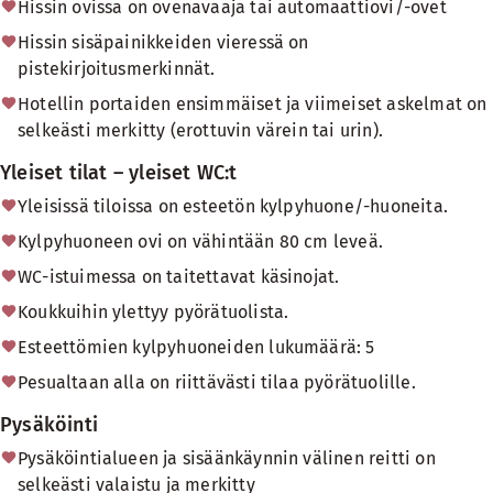
Hissin ovissa on ovenavaaja tai automaattiovi/-ovet
Hissin sisäpainikkeiden vieressä on
pistekirjoitusmerkinnät.
Hotellin portaiden ensimmäiset ja viimeiset askelmat on
selkeästi merkitty (erottuvin värein tai urin).
Yleiset tilat – yleiset WC:t
Yleisissä tiloissa on esteetön kylpyhuone/-huoneita.
Kylpyhuoneen ovi on vähintään 80 cm leveä.
WC-istuimessa on taitettavat käsinojat.
Koukkuihin ylettyy pyörätuolista.
Esteettömien kylpyhuoneiden lukumäärä: 5
Pesualtaan alla on riittävästi tilaa pyörätuolille.
Pysäköinti
Pysäköintialueen ja sisäänkäynnin välinen reitti on
selkeästi valaistu ja merkitty