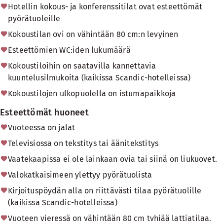
Hotellin kokous- ja konferenssitilat ovat esteettömät
pyörätuoleille
Kokoustilan ovi on vähintään 80 cm:n levyinen
Esteettömien WC:iden lukumäärä
Kokoustiloihin on saatavilla kannettavia
kuuntelusilmukoita (kaikissa Scandic-hotelleissa)
Kokoustilojen ulkopuolella on istumapaikkoja
Esteettömät huoneet
Vuoteessa on jalat
Televisiossa on tekstitys tai äänitekstitys
Vaatekaapissa ei ole lainkaan ovia tai siinä on liukuovet.
Valokatkaisimeen ylettyy pyörätuolista
Kirjoituspöydän alla on riittävästi tilaa pyörätuolille
(kaikissa Scandic-hotelleissa)
Vuoteen vieressä on vähintään 80 cm tyhjää lattiatilaa.