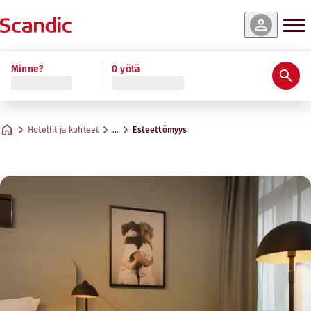
Minne?
0 yötä
Hotellit ja kohteet
…
Esteettömyys