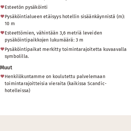
Esteetön pysäköinti
Pysäköintialueen etäisyys hotellin sisäänkäynnistä (m):
10 m
Esteettömien, vähintään 3,6 metriä leveiden
pysäköintipaikkojen lukumäärä: 3 m
Pysäköintipaikat merkitty toimintarajoitetta kuvaavalla
symbolilla.
Muut
Henkilökuntamme on koulutettu palvelemaan
toimintarajoitteisia vieraita (kaikissa Scandic-
hotelleissa)