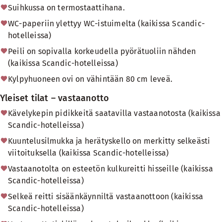
Suihkussa on termostaattihana.
WC-paperiin ylettyy WC-istuimelta (kaikissa Scandic-
hotelleissa)
Peili on sopivalla korkeudella pyörätuoliin nähden
(kaikissa Scandic-hotelleissa)
Kylpyhuoneen ovi on vähintään 80 cm leveä.
Yleiset tilat – vastaanotto
Kävelykepin pidikkeitä saatavilla vastaanotosta (kaikissa
Scandic-hotelleissa)
Kuuntelusilmukka ja herätyskello on merkitty selkeästi
viitoituksella (kaikissa Scandic-hotelleissa)
Vastaanotolta on esteetön kulkureitti hisseille (kaikissa
Scandic-hotelleissa)
Selkeä reitti sisäänkäynniltä vastaanottoon (kaikissa
Scandic-hotelleissa)