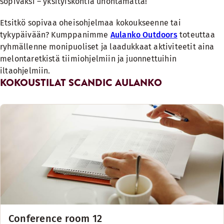
sopivaksi – yksityiskohtia unohtamatta!
Etsitkö sopivaa oheisohjelmaa kokoukseenne tai
tykypäivään? Kumppanimme
Aulanko Outdoors
toteuttaa
ryhmällenne monipuoliset ja laadukkaat aktiviteetit aina
melontaretkistä tiimiohjelmiin ja juonnettuihin
iltaohjelmiin.
KOKOUSTILAT SCANDIC AULANKO
Conference room 12