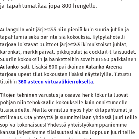
ja tapahtumatilaa jopa 800 hengelle.
Aulangolla voit järjestää niin pieniä kuin suuria juhlia ja
tapahtumia sekä perinteisiä kokouksia. Kylpylähotelli
tarjoaa loistavat puitteet järjestää ikimuistoiset juhlat,
karonkat, merkkipäivät, pikkujoulut ja cocktail-tilaisuudet.
Suuriin kokouksiin ja banketteihin soveltuu 550 paikkainen
Aulanko-sali
. Lisäksi 800 paikkainen
Aulanko Areena
tarjoaa upeat tilat kokousten lisäksi näyttelyille. Tutustu
tiloihin
360 asteen virtuaalikierroksella
.
Tilojen tekninen varustus ja osaava henkilökunta luovat
pohjan niin tehokkaalle kokoukselle kuin onnistuneelle
tilaisuudelle. Meillä onnistuu myös
hybriditapahtumat ja
striimaus
. Ota yhteyttä ja suunnitellaan yhdessä juuri teille
sopiva kokonaisuus! Yhdessä yhteistyökumppaniemme
kanssa järjestämme tilaisuutesi alusta loppuun juuri teille