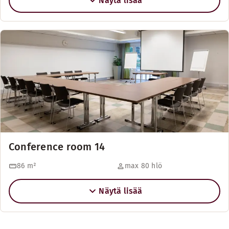
Näytä lisää
Conference room 14
86
m²
max 80 hlö
Näytä lisää