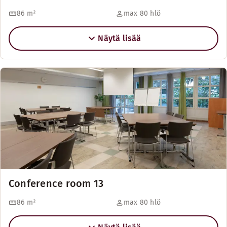
86
m²
max 80 hlö
Näytä lisää
Conference room 13
86
m²
max 80 hlö