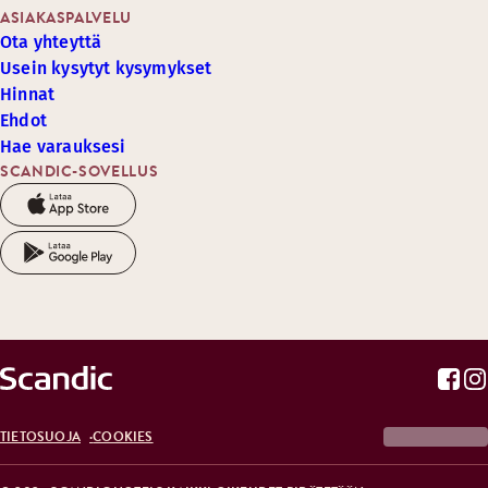
ASIAKASPALVELU
Ota yhteyttä
Usein kysytyt kysymykset
Hinnat
Ehdot
Hae varauksesi
SCANDIC-SOVELLUS
TIETOSUOJA
COOKIES