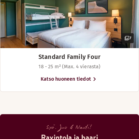
7
Standard Family Four
18 - 25 m² (Max. 4 vierasta)
Katso huoneen tiedot
Syö. Juo & Nauti!
Ravintola ja baari