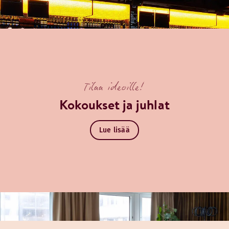
Tilaa ideoille!
Kokoukset ja juhlat
Lue lisää