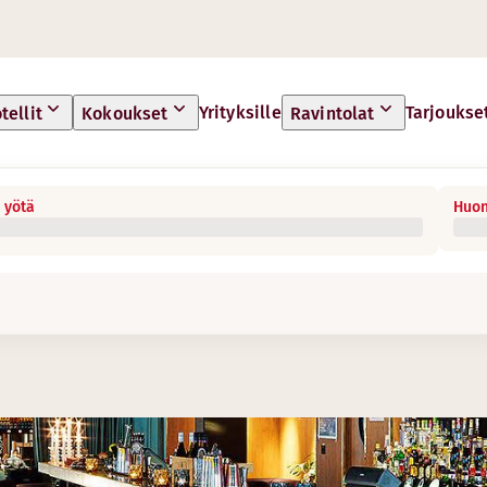
Yrityksille
Tarjoukse
tellit
Kokoukset
Ravintolat
 yötä
Huon