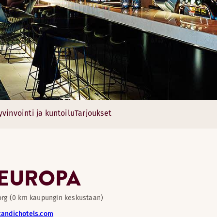
avintolaan.
12 valoisaa, hiljattain remontoitua tilaa. Olet tervetullut
yvinvointi ja kuntoilu
Tarjoukset
Tutustu HAK-Baari
10
 EUROPA
borg (0 km kaupungin keskustaan)
12
andichotels.com
pi