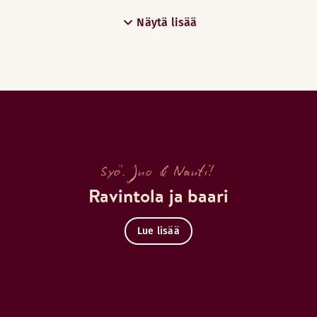
Näytä lisää
Syö. Juo & Nauti!
Ravintola ja baari
Lue lisää