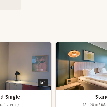
Oleskelualue
Lisätyyny
Sohva ja pöytä
Ruokapöytä
Vaatekaappi
Kylpytuotteet
Oma sauna
2 erillistä kylpyhuonetta
Silitysrauta ja -lauta
Vedenkeitin ja kahvia/teetä
Kylpytakit
Kirjoituspöytä ja tuoli
Hiustenkuivaaja
4
d Single
Stan
. 1 vieras)
18 - 20 m² (Ma