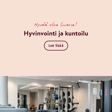
Hyvää oloa luvassa!
Hyvinvointi ja kuntoilu
Lue lisää