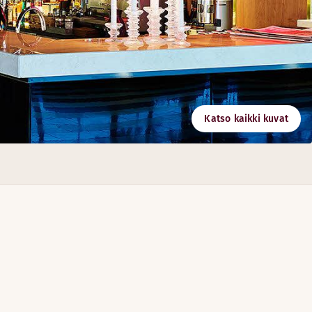
Katso kaikki kuvat
 järjestämään kaikenlaisia tapahtumia aamiaiskokouksista ja