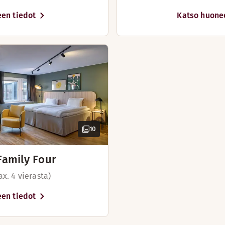
en tiedot
Katso huone
Varaa pöytä
10
Tutustu HAK
Family Four
ax. 4 vierasta)
en tiedot