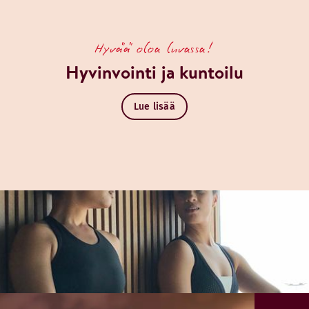
Hyvää oloa luvassa!
Hyvinvointi ja kuntoilu
Lue lisää