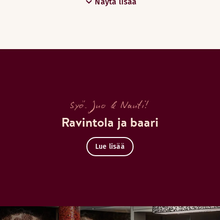
Näytä lisää
Syö. Juo & Nauti!
Ravintola ja baari
Lue lisää