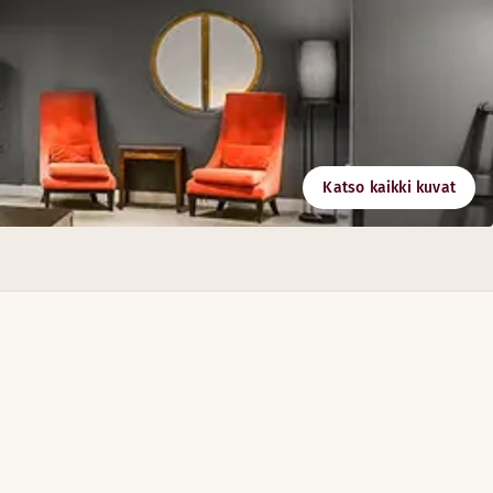
Katso kaikki kuvat
ltua kokoustilaa, joissa useimmissa on luonnonvaloa.