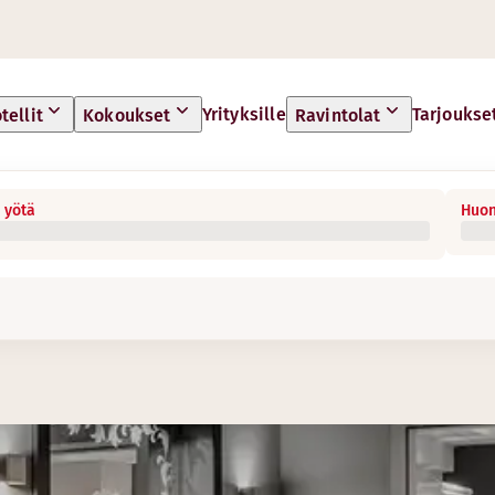
Yrityksille
Tarjoukse
tellit
Kokoukset
Ravintolat
 yötä
Huon