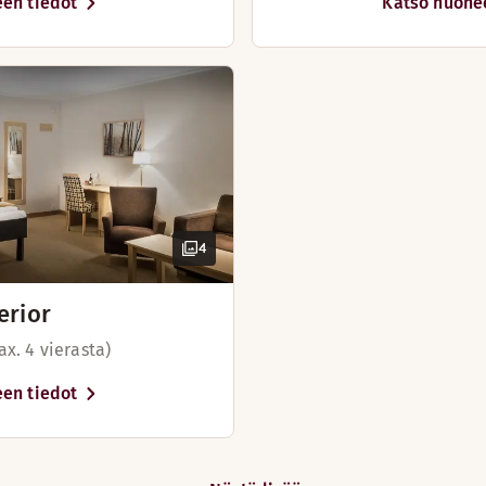
en tiedot
Katso huone
4
erior
ax. 4 vierasta)
en tiedot