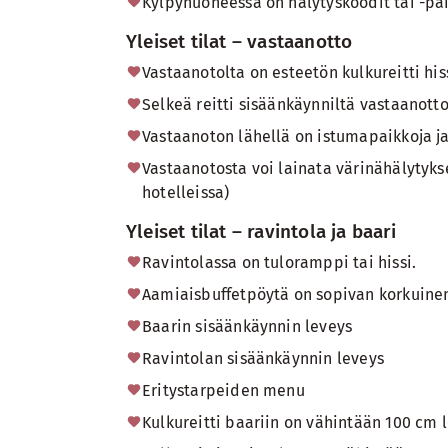
Kylpyhuoneessa on hälytyskoodit tai -pai
Yleiset tilat – vastaanotto
Vastaanotolta on esteetön kulkureitti his
Selkeä reitti sisäänkäynniltä vastaanotto
Vastaanoton lähellä on istumapaikkoja j
Vastaanotosta voi lainata värinähälytyks
hotelleissa)
Yleiset tilat – ravintola ja baari
Ravintolassa on tuloramppi tai hissi.
Aamiaisbuffetpöytä on sopivan korkuinen 
Baarin sisäänkäynnin leveys
Ravintolan sisäänkäynnin leveys
Eritystarpeiden menu
Kulkureitti baariin on vähintään 100 cm 