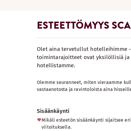
ESTEETTÖMYYS SC
Olet aina tervetullut hotelleihimme 
toimintarajoitteet ovat yksilöllisiä 
hotellistamme.
Olemme seuranneet, miten vieraamme kulke
vastaanotosta ja ravintoloista aina hisseill
Sisäänkäynti
Mikäli esteetön sisäänkäynti sijaitsee er
viitoituksella.