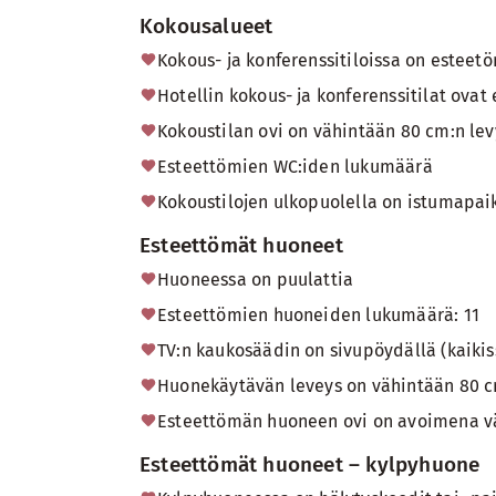
Kokousalueet
Kokous- ja konferenssitiloissa on esteet
Hotellin kokous- ja konferenssitilat ovat
Kokoustilan ovi on vähintään 80 cm:n le
Esteettömien WC:iden lukumäärä
Kokoustilojen ulkopuolella on istumapai
Esteettömät huoneet
Huoneessa on puulattia
Esteettömien huoneiden lukumäärä: 11
TV:n kaukosäädin on sivupöydällä (kaikis
Huonekäytävän leveys on vähintään 80 cm
Esteettömän huoneen ovi on avoimena v
Esteettömät huoneet – kylpyhuone