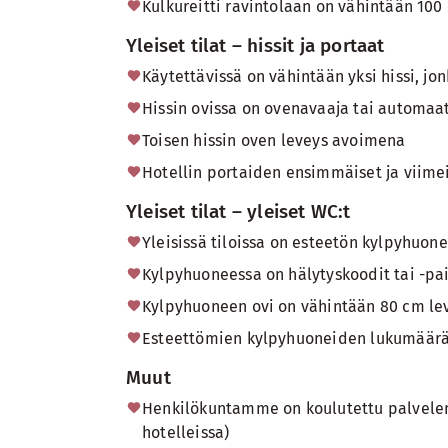
Kulkureitti ravintolaan on vähintään 100
Yleiset tilat – hissit ja portaat
Käytettävissä on vähintään yksi hissi, jo
Hissin ovissa on ovenavaaja tai automaat
Toisen hissin oven leveys avoimena
Hotellin portaiden ensimmäiset ja viimeis
Yleiset tilat – yleiset WC:t
Yleisissä tiloissa on esteetön kylpyhuon
Kylpyhuoneessa on hälytyskoodit tai -pai
Kylpyhuoneen ovi on vähintään 80 cm le
Esteettömien kylpyhuoneiden lukumäär
Muut
Henkilökuntamme on koulutettu palvelema
hotelleissa)