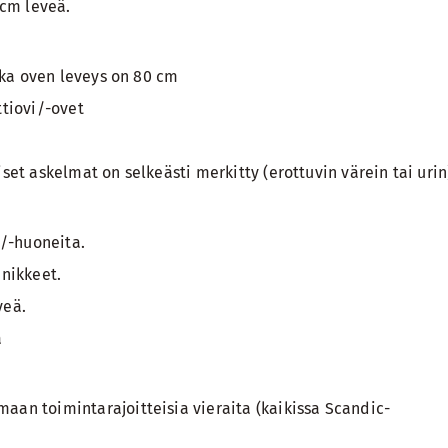
 cm leveä.
nka oven leveys on 80 cm
tiovi/-ovet
et askelmat on selkeästi merkitty (erottuvin värein tai urin
e/-huoneita.
nikkeet.
veä.
ä
an toimintarajoitteisia vieraita (kaikissa Scandic-