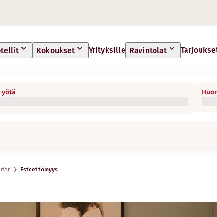
Yrityksille
Tarjoukse
tellit
Kokoukset
Ravintolat
 yötä
Huon
ufer
Esteettömyys