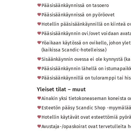
Pääsisäänkäynnissä on tasoero
Pääsisäänkäynnissä on pyöröovet
Hotellin pääsisäänkäynnillä on kiinteä o
Pääsisäänkäynnin ovi/ovet voidaan avata
Yöaikaan käytössä on ovikello, johon yle
(kaikissa Scandic-hotelleissa)
Sisäänkäynnin ovessa ei ole kynnystä (ka
Pääsisäänkäynnin lähellä on istumapaikko
Pääsisäänkäynnillä on tuloramppi tai hiss
Yleiset tilat – muut
Ainakin yksi tietokoneaseman koneista on
Esteetön pääsy Scandic Shop -myymälään 
Hotellin käytävät ovat esteettömiä pyörä
Avustaja-/opaskoirat ovat tervetulleita h