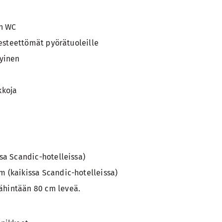
ön WC
 esteettömät pyörätuoleille
vyinen
kkoja
sa Scandic-hotelleissa)
 (kaikissa Scandic-hotelleissa)
ähintään 80 cm leveä.