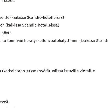
nikkeet.
seille (kaikissa Scandic-hotelleissa)
on (kaikissa Scandic-hotelleissa)
a pöytä
ellä toimivan herätyskellon/palohälyttimen (kaikissa Scand
(korkeintaan 90 cm) pyörätuolissa istuville vieraille
leveä.