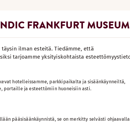
ANDIC FRANKFURT MUSEUMS
- täysin ilman esteitä. Tiedämme, että
ja siksi tarjoamme yksityiskohtaista esteettömyystiet
vat hotelleissamme, parkkipaikalta ja sisäänkäynneiltä,
e, portaille ja esteettömiin huoneisiin asti.
illään pääsisäänkäynnistä, se on merkitty selvästi ohjaavalla