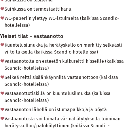
Suihkussa on termostaattihana.
WC-paperiin ylettyy WC-istuimelta (kaikissa Scandic-
hotelleissa)
Yleiset tilat – vastaanotto
Kuuntelusilmukka ja herätyskello on merkitty selkeästi
viitoituksella (kaikissa Scandic-hotelleissa)
Vastaanotolta on esteetön kulkureitti hisseille (kaikissa
Scandic-hotelleissa)
Selkeä reitti sisäänkäynniltä vastaanottoon (kaikissa
Scandic-hotelleissa)
Vastaanottotiskillä on kuuntelusilmukka (kaikissa
Scandic-hotelleissa)
Vastaanoton lähellä on istumapaikkoja ja pöytä
Vastaanotosta voi lainata värinähälytyksellä toimivan
herätyskellon/palohälyttimen (kaikissa Scandic-