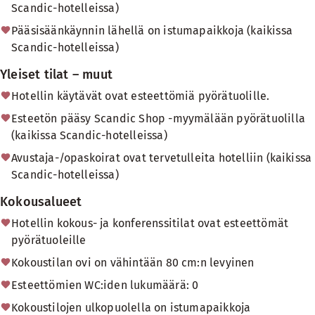
Scandic-hotelleissa)
Pääsisäänkäynnin lähellä on istumapaikkoja (kaikissa
Scandic-hotelleissa)
Yleiset tilat – muut
Hotellin käytävät ovat esteettömiä pyörätuolille.
Esteetön pääsy Scandic Shop -myymälään pyörätuolilla
(kaikissa Scandic-hotelleissa)
Avustaja-/opaskoirat ovat tervetulleita hotelliin (kaikissa
Scandic-hotelleissa)
Kokousalueet
Hotellin kokous- ja konferenssitilat ovat esteettömät
pyörätuoleille
Kokoustilan ovi on vähintään 80 cm:n levyinen
Esteettömien WC:iden lukumäärä: 0
Kokoustilojen ulkopuolella on istumapaikkoja