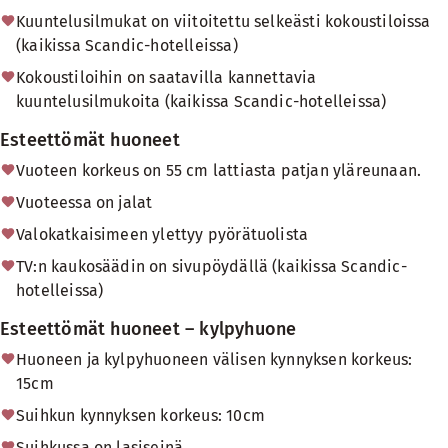
Kuuntelusilmukat on viitoitettu selkeästi kokoustiloissa
(kaikissa Scandic-hotelleissa)
Kokoustiloihin on saatavilla kannettavia
kuuntelusilmukoita (kaikissa Scandic-hotelleissa)
Esteettömät huoneet
Vuoteen korkeus on 55 cm lattiasta patjan yläreunaan.
Vuoteessa on jalat
Valokatkaisimeen ylettyy pyörätuolista
TV:n kaukosäädin on sivupöydällä (kaikissa Scandic-
hotelleissa)
Esteettömät huoneet – kylpyhuone
Huoneen ja kylpyhuoneen välisen kynnyksen korkeus:
15cm
Suihkun kynnyksen korkeus: 10cm
Suihkussa on lasiseinä