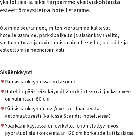
yksilöllisiä ja siksi tarjoamme yksityiskohtaista
esteettömyystietoa hotellistamme.
Olemme seuranneet, miten vieraamme kulkevat
hotelleissamme, parkkipaikalta ja sisäänkäynneiltä,
vastaanotosta ja ravintoloista aina hisseille, portaille ja
esteettömiin huoneisiin asti.
Sisäänkäynti
Pääsisäänkäynnissä on tasoero
Hotellin pääsisäänkäynnillä on kiinteä ovi, jonka leveys
on vähintään 80 cm
Pääsisäänkäynnin ovi/ovet voidaan avata
automaattisesti (kaikissa Scandic-hotelleissa)
Yöaikaan käytössä on ovikello, johon ylettyy myös
pyörätuolista (korkeintaan 120 cm korkeudella) (kaikissa