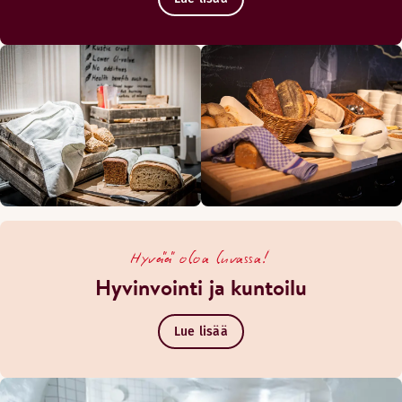
Hyvää oloa luvassa!
Hyvinvointi ja kuntoilu
Lue lisää