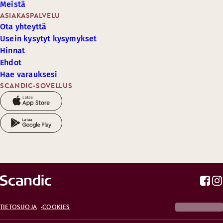
Meistä
ASIAKASPALVELU
Ota yhteyttä
Usein kysytyt kysymykset
Hinnat
Ehdot
Hae varauksesi
SCANDIC-SOVELLUS
TIETOSUOJA
COOKIES