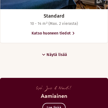
5
Standard
10 - 14 m² (Max. 2 vierasta)
Katso huoneen tiedot
Näytä lisää
Syö. Juo & Nauti!
Aamiainen
Lue lisää