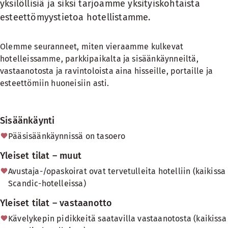
yksilöllisiä ja siksi tarjoamme yksityiskohtaista
esteettömyystietoa hotellistamme.
Olemme seuranneet, miten vieraamme kulkevat
hotelleissamme, parkkipaikalta ja sisäänkäynneiltä,
vastaanotosta ja ravintoloista aina hisseille, portaille ja
esteettömiin huoneisiin asti.
Sisäänkäynti
Pääsisäänkäynnissä on tasoero
Yleiset tilat – muut
Avustaja-/opaskoirat ovat tervetulleita hotelliin (kaikissa
Scandic-hotelleissa)
Yleiset tilat – vastaanotto
Kävelykepin pidikkeitä saatavilla vastaanotosta (kaikissa