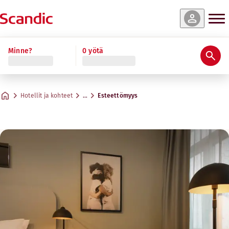
Minne?
0 yötä
Hotellit ja kohteet
…
Esteettömyys