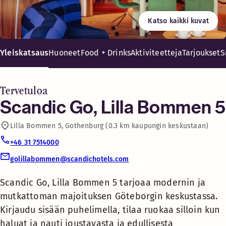
Maksuton WiFi
Katso kaikki kuvat
Syö paikan päällä tai nappaa mukaan kun nälkä yllättää. Tar
Scandic Go, Lilla Bommen
Ostokset
5 tarjoaa modernin ja
Yleiskatsaus
Huoneet
Food + Drinks
Aktiviteetteja
Tarjoukset
S
mutkattoman majoituksen
Göteborgin keskustassa.
Pyykkitupa
Kirjaudu sisään
Tervetuloa
puhelimella, tilaa ruokaa
Scandic Go, Lilla Bommen 5
Säilytyslokeroita
silloin kun haluat ja nauti
Lilla Bommen 5, Gothenburg (0.3 km kaupungin keskustaan)
joustavasta ja edullisesta
Silityshuone
majoituksesta ilman
+46 31 7514000
turhaa vaivaa. Täydellinen
golillabommen@scandichotels.com
sinulle, joka haluat
Kahvila
suunnitella matkasi omalla
Scandic Go, Lilla Bommen 5 tarjoaa modernin ja
mutkattoman majoituksen Göteborgin keskustassa.
Food + Drinks 24-7
Kirjaudu sisään puhelimella, tilaa ruokaa silloin kun
Tutustu uuteen
haluat ja nauti joustavasta ja edullisesta