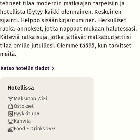
tehneet tilaa modernin matkaajan tarpeisiin ja
Silityshuone
hotellista löytyy kaikki olennainen. Keskeinen
sijainti. Helppo sisäänkirjautuminen. Herkulliset
ruoka-annokset, jotka nappaat mukaan halutessasi.
Valitse ja matkusta vapaasti
Käteviä ratkaisuja, jotka jättävät matkabudjettiisi
oman aikataulusi mukaan.
tilaa omille jutuillesi. Olemme täällä, kun tarvitset
Tiedämme, että vaivattomat
majoitusratkaisut ovat sinulle
meitä. ​
tärkeitä ja haluat paikan, jossa
voit ottaa rennosti päivän
Katso hotellin tiedot
päätteeksi. Herkullista ruokaa,
kun nälkä yllättää. Fiksuja
Hotellissa
ratkaisuja hotellivierailuun,
jotka jättävät aikaa elämyksille
Maksuton WiFi
ja kokemuksille. Siksi Scandic
Ostokset
Go. Tukikohtasi, joka sisältää
Pyykkitupa
Moderneihin tarpeisiin räätälöity fiksu huone. Tee olosi kot
kaiken olennaisen hyvään
Kahvila
hintaan, oivaltavasti ja
Food + Drinks 24-7
Huoneen mukavuudet
ympäristöystävällisesti.