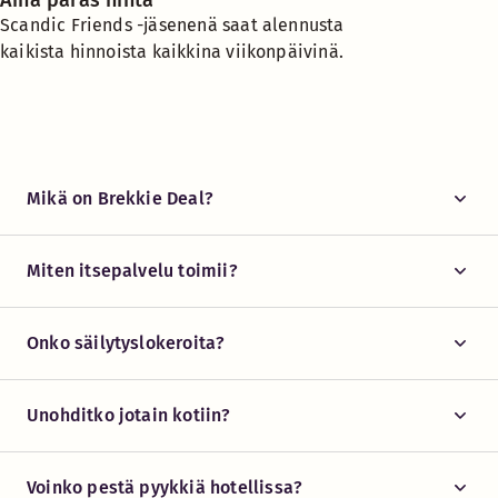
Aina paras hinta
Scandic Friends -jäsenenä saat alennusta
kaikista hinnoista kaikkina viikonpäivinä.
Mikä on Brekkie Deal?
Miten itsepalvelu toimii?
Onko säilytyslokeroita?
Unohditko jotain kotiin?
Voinko pestä pyykkiä hotellissa?