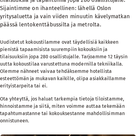
tilaisuuksia ja tapahtumia jopa 280 osallistujalle.
Sijaintimme on ihanteellinen: lähellä Oslon
yritysaluetta ja vain viiden minuutin kävelymatkan
päässä lentokenttäbussilta ja metrolta.
Uudistetut kokoustilamme ovat täydellisiä kaikkeen
pienistä tapaamisista suurempiin kokouksiin ja
tilaisuuksiin jopa 280 osallistujalle. Tarjoamme 12 täysin
uutta kokoustilaa varustettuna modernilla tekniikalla.
Olemme nähneet vaivaa tehdäksemme hotellista
esteettömän ja mukavan kaikille, olipa asiakkaillamme
erityistarpeita tai ei.
Ota yhteyttä, jos haluat tarkempia tietoja tiloistamme,
hinnoistamme ja siitä, miten voimme auttaa tekemään
tapahtumastanne tai kokouksestanne mahdollisimman
onnistuneen.