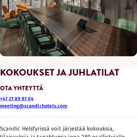
KOKOUKSET JA JUHLATILAT
OTA YHTEYTTÄ
+47 21 89 81 04
meeting@scandichotels.com
Scandic Helsfyrissä voit järjestää kokouksia,