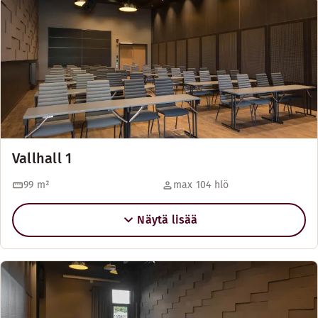
Vallhall 1
99
m²
max 104 hlö
Näytä lisää