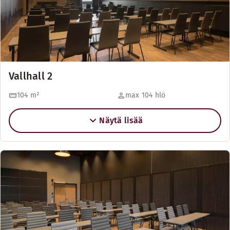
Vallhall 2
104
m²
max 104 hlö
Näytä lisää