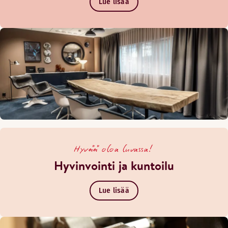
Lue lisää
Hyvää oloa luvassa!
Hyvinvointi ja kuntoilu
Lue lisää