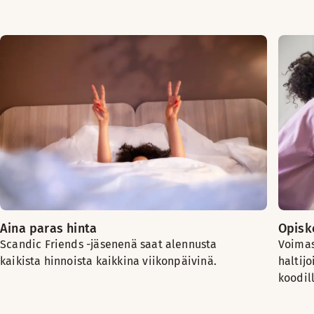
Aina paras hinta
Opiske
Scandic Friends -jäsenenä saat alennusta
Voimas
kaikista hinnoista kaikkina viikonpäivinä.
haltijo
koodil