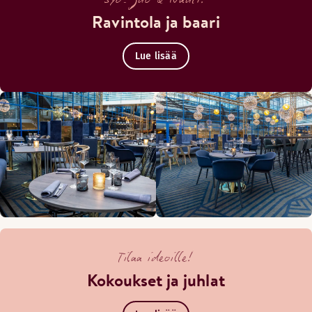
Ravintola ja baari
Lue lisää
Tilaa ideoille!
Kokoukset ja juhlat