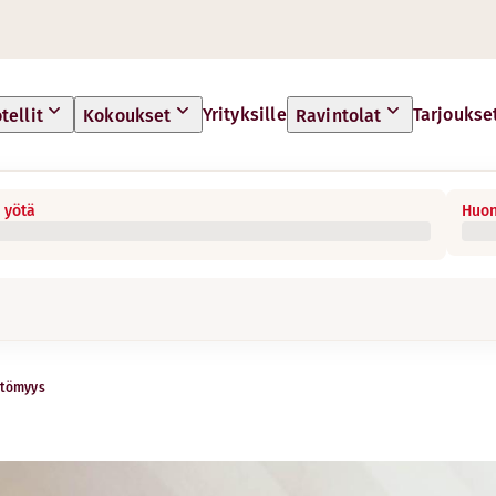
Yrityksille
Tarjoukse
tellit
Kokoukset
Ravintolat
 yötä
Huon
ttömyys