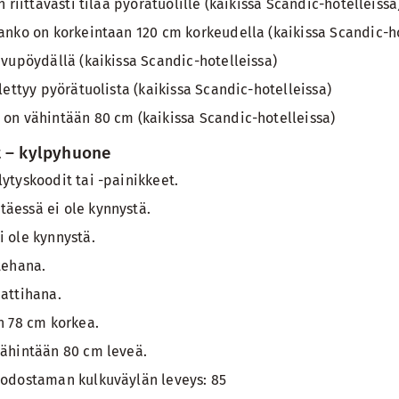
 riittävästi tilaa pyörätuolille (kaikissa Scandic-hotelleissa
anko on korkeintaan 120 cm korkeudella (kaikissa Scandic-ho
vupöydällä (kaikissa Scandic-hotelleissa)
lettyy pyörätuolista (kaikissa Scandic-hotelleissa)
on vähintään 80 cm (kaikissa Scandic-hotelleissa)
 – kylpyhuone
ytyskoodit tai -painikkeet.
äessä ei ole kynnystä.
 ole kynnystä.
tehana.
attihana.
n 78 cm korkea.
ähintään 80 cm leveä.
odostaman kulkuväylän leveys: 85