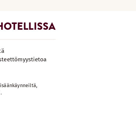
HOTELLISSA
tä
esteettömyystietoa
isäänkäynneiltä,
.