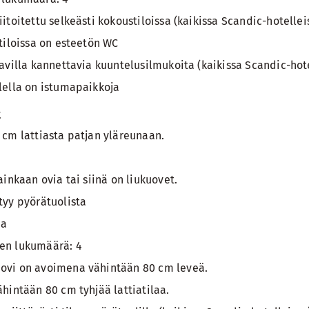
itoitettu selkeästi kokoustiloissa (kaikissa Scandic-hotellei
tiloissa on esteetön WC
avilla kannettavia kuuntelusilmukoita (kaikissa Scandic-hot
lella on istumapaikkoja
t
 cm lattiasta patjan yläreunaan.
ainkaan ovia tai siinä on liukuovet.
tyy pyörätuolista
ia
en lukumäärä: 4
ovi on avoimena vähintään 80 cm leveä.
hintään 80 cm tyhjää lattiatilaa.