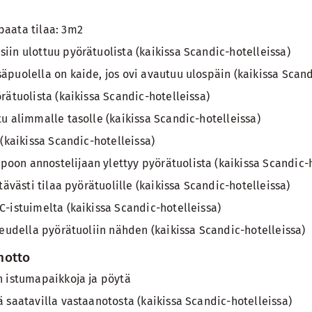
ä
aata tilaa: 3m2
in ulottuu pyörätuolista (kaikissa Scandic-hotelleissa)
puolella on kaide, jos ovi avautuu ulospäin (kaikissa Scand
rätuolista (kaikissa Scandic-hotelleissa)
u alimmalle tasolle (kaikissa Scandic-hotelleissa)
 (kaikissa Scandic-hotelleissa)
on annostelijaan ylettyy pyörätuolista (kaikissa Scandic-h
tävästi tilaa pyörätuolille (kaikissa Scandic-hotelleissa)
-istuimelta (kaikissa Scandic-hotelleissa)
keudella pyörätuoliin nähden (kaikissa Scandic-hotelleissa)
anotto
n istumapaikkoja ja pöytä
 saatavilla vastaanotosta (kaikissa Scandic-hotelleissa)