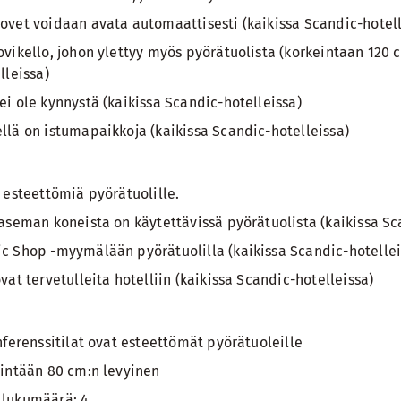
ovet voidaan avata automaattisesti (kaikissa Scandic-hotell
vikello, johon ylettyy myös pyörätuolista (korkeintaan 120 
lleissa)
i ole kynnystä (kaikissa Scandic-hotelleissa)
llä on istumapaikkoja (kaikissa Scandic-hotelleissa)
 esteettömiä pyörätuolille.
aseman koneista on käytettävissä pyörätuolista (kaikissa Sc
c Shop -myymälään pyörätuolilla (kaikissa Scandic-hotellei
vat tervetulleita hotelliin (kaikissa Scandic-hotelleissa)
nferenssitilat ovat esteettömät pyörätuoleille
hintään 80 cm:n levyinen
 lukumäärä: 4