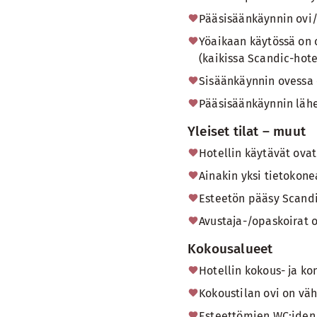
Pääsisäänkäynnin ovi/
Yöaikaan käytössä on o
(kaikissa Scandic-hote
Sisäänkäynnin ovessa e
Pääsisäänkäynnin lähe
Yleiset tilat – muut
Hotellin käytävät ovat
Ainakin yksi tietokone
Esteetön pääsy Scandi
Avustaja-/opaskoirat o
Kokousalueet
Hotellin kokous- ja ko
Kokoustilan ovi on vä
Esteettömien WC:iden