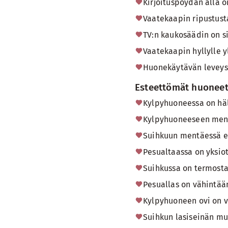
Kirjoituspöydän alla on
Vaatekaapin ripustust
TV:n kaukosäädin on si
Vaatekaapin hyllylle y
Huonekäytävän leveys 
Esteettömät huoneet
Kylpyhuoneessa on häl
Kylpyhuoneeseen ment
Suihkuun mentäessä ei
Pesualtaassa on yksio
Suihkussa on termosta
Pesuallas on vähintää
Kylpyhuoneen ovi on v
Suihkun lasiseinän mu