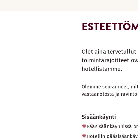
ESTEETTÖM
Olet aina tervetullu
toimintarajoitteet ov
hotellistamme.
Olemme seuranneet, mite
vastaanotosta ja ravintol
Sisäänkäynti
Pääsisäänkäynnissä o
Hotellin pääsisäänkäyn