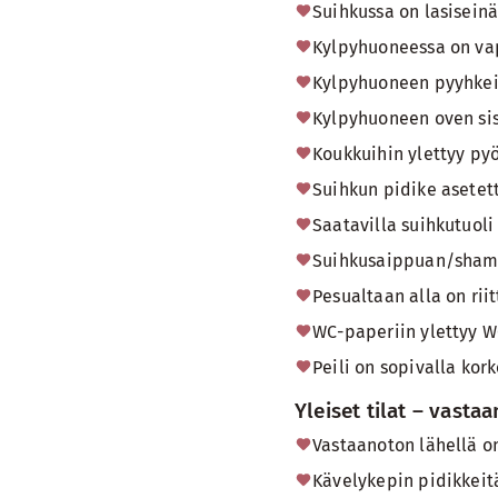
Suihkussa on lasisein
Kylpyhuoneessa on vap
Kylpyhuoneen pyyhkeisi
Kylpyhuoneen oven sisä
Koukkuihin ylettyy pyö
Suihkun pidike asetett
Saatavilla suihkutuoli
Suihkusaippuan/shampo
Pesualtaan alla on riit
WC-paperiin ylettyy WC
Peili on sopivalla kor
Yleiset tilat – vasta
Vastaanoton lähellä o
Kävelykepin pidikkeitä