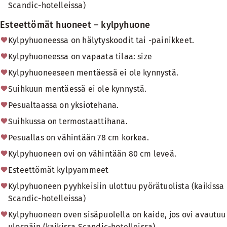
Scandic-hotelleissa)
Esteettömät huoneet – kylpyhuone
Kylpyhuoneessa on hälytyskoodit tai -painikkeet.
Kylpyhuoneessa on vapaata tilaa: size
Kylpyhuoneeseen mentäessä ei ole kynnystä.
Suihkuun mentäessä ei ole kynnystä.
Pesualtaassa on yksiotehana.
Suihkussa on termostaattihana.
Pesuallas on vähintään 78 cm korkea.
Kylpyhuoneen ovi on vähintään 80 cm leveä.
Esteettömät kylpyammeet
Kylpyhuoneen pyyhkeisiin ulottuu pyörätuolista (kaikissa
Scandic-hotelleissa)
Kylpyhuoneen oven sisäpuolella on kaide, jos ovi avautuu
ulospäin (kaikissa Scandic-hotelleissa)