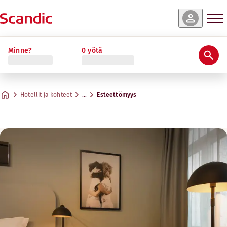
Minne?
0 yötä
Hotellit ja kohteet
…
Esteettömyys