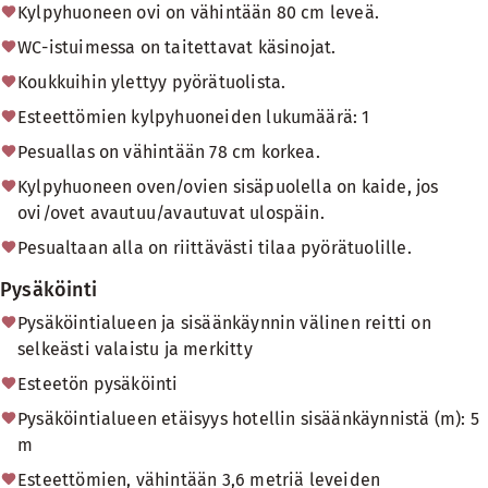
Kylpyhuoneen ovi on vähintään 80 cm leveä.
WC-istuimessa on taitettavat käsinojat.
Koukkuihin ylettyy pyörätuolista.
Esteettömien kylpyhuoneiden lukumäärä: 1
Pesuallas on vähintään 78 cm korkea.
Kylpyhuoneen oven/ovien sisäpuolella on kaide, jos
ovi/ovet avautuu/avautuvat ulospäin.
Pesualtaan alla on riittävästi tilaa pyörätuolille.
Pysäköinti
Pysäköintialueen ja sisäänkäynnin välinen reitti on
selkeästi valaistu ja merkitty
Esteetön pysäköinti
Pysäköintialueen etäisyys hotellin sisäänkäynnistä (m): 5
m
Esteettömien, vähintään 3,6 metriä leveiden