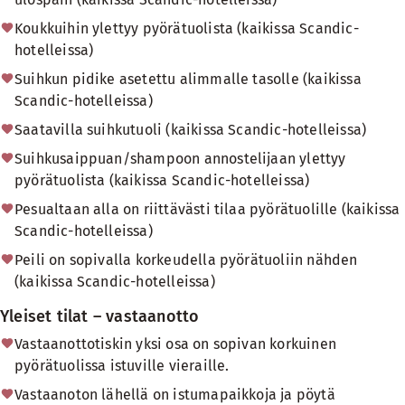
Koukkuihin ylettyy pyörätuolista (kaikissa Scandic-
hotelleissa)
Suihkun pidike asetettu alimmalle tasolle (kaikissa
Scandic-hotelleissa)
Saatavilla suihkutuoli (kaikissa Scandic-hotelleissa)
Suihkusaippuan/shampoon annostelijaan ylettyy
pyörätuolista (kaikissa Scandic-hotelleissa)
Pesualtaan alla on riittävästi tilaa pyörätuolille (kaikissa
Scandic-hotelleissa)
Peili on sopivalla korkeudella pyörätuoliin nähden
(kaikissa Scandic-hotelleissa)
Yleiset tilat – vastaanotto
Vastaanottotiskin yksi osa on sopivan korkuinen
pyörätuolissa istuville vieraille.
Vastaanoton lähellä on istumapaikkoja ja pöytä