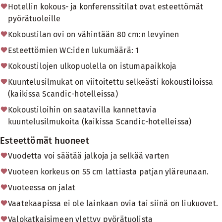
Hotellin kokous- ja konferenssitilat ovat esteettömät
pyörätuoleille
Kokoustilan ovi on vähintään 80 cm:n levyinen
Esteettömien WC:iden lukumäärä: 1
Kokoustilojen ulkopuolella on istumapaikkoja
Kuuntelusilmukat on viitoitettu selkeästi kokoustiloissa
(kaikissa Scandic-hotelleissa)
Kokoustiloihin on saatavilla kannettavia
kuuntelusilmukoita (kaikissa Scandic-hotelleissa)
Esteettömät huoneet
Vuodetta voi säätää jalkoja ja selkää varten
Vuoteen korkeus on 55 cm lattiasta patjan yläreunaan.
Vuoteessa on jalat
Vaatekaapissa ei ole lainkaan ovia tai siinä on liukuovet.
Valokatkaisimeen ylettyy pyörätuolista