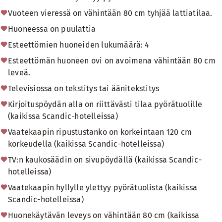
Vuoteen vieressä on vähintään 80 cm tyhjää lattiatilaa.
Huoneessa on puulattia
Esteettömien huoneiden lukumäärä: 4
Esteettömän huoneen ovi on avoimena vähintään 80 cm
leveä.
Televisiossa on tekstitys tai äänitekstitys
Kirjoituspöydän alla on riittävästi tilaa pyörätuolille
(kaikissa Scandic-hotelleissa)
Vaatekaapin ripustustanko on korkeintaan 120 cm
korkeudella (kaikissa Scandic-hotelleissa)
TV:n kaukosäädin on sivupöydällä (kaikissa Scandic-
hotelleissa)
Vaatekaapin hyllylle ylettyy pyörätuolista (kaikissa
Scandic-hotelleissa)
Huonekäytävän leveys on vähintään 80 cm (kaikissa