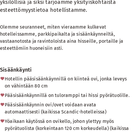
yksilöllisiä ja siksi tarjoamme yksityiskohtaista
esteettömyystietoa hotellistamme.
Olemme seuranneet, miten vieraamme kulkevat
hotelleissamme, parkkipaikalta ja sisäänkäynneiltä,
vastaanotosta ja ravintoloista aina hisseille, portaille ja
esteettömiin huoneisiin asti.
Sisäänkäynti
Hotellin pääsisäänkäynnillä on kiinteä ovi, jonka leveys
on vähintään 80 cm
Pääsisäänkäynnillä on tuloramppi tai hissi pyörätuolille.
Pääsisäänkäynnin ovi/ovet voidaan avata
automaattisesti (kaikissa Scandic-hotelleissa)
Yöaikaan käytössä on ovikello, johon ylettyy myös
pyörätuolista (korkeintaan 120 cm korkeudella) (kaikissa