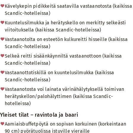
Kävelykepin pidikkeitä saatavilla vastaanotosta (kaikissa
Scandic-hotelleissa)
Kuuntelusilmukka ja herätyskello on merkitty selkeästi
viitoituksella (kaikissa Scandic-hotelleissa)
Vastaanotolta on esteetön kulkureitti hisseille (kaikissa
Scandic-hotelleissa)
Selkeä reitti sisäänkäynniltä vastaanottoon (kaikissa
Scandic-hotelleissa)
Vastaanottotiskillä on kuuntelusilmukka (kaikissa
Scandic-hotelleissa)
Vastaanotosta voi lainata värinähälytyksellä toimivan
herätyskellon/palohälyttimen (kaikissa Scandic-
hotelleissa)
Yleiset tilat – ravintola ja baari
Aamiaisbuffetpöytä on sopivan korkuinen (korkeintaan
90 cm) pyörätuolissa istuville vieraille