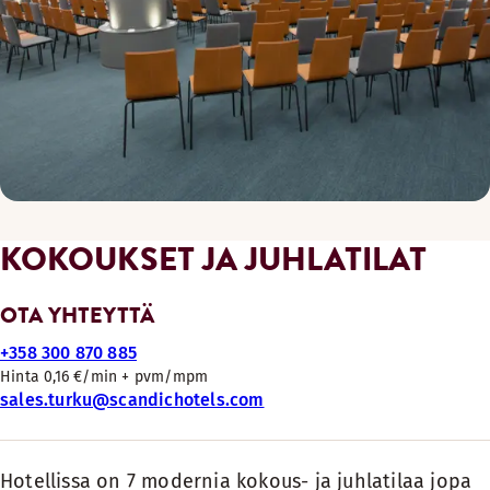
KOKOUKSET JA JUHLATILAT
OTA YHTEYTTÄ
+358 300 870 885
Hinta 0,16 €/min + pvm/mpm
sales.turku@scandichotels.com
Hotellissa on 7 modernia kokous- ja juhlatilaa jopa