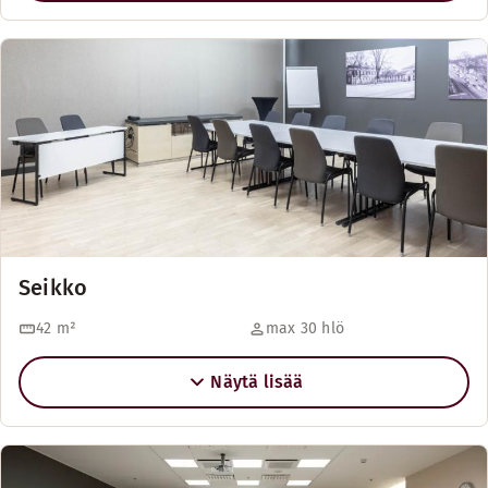
Seikko
42
m²
max 30 hlö
Näytä lisää