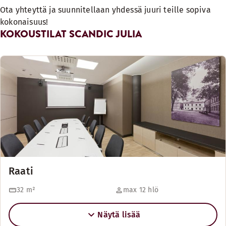
Ota yhteyttä ja suunnitellaan yhdessä juuri teille sopiva
kokonaisuus!
KOKOUSTILAT SCANDIC JULIA
Raati
32
m²
max 12 hlö
Näytä lisää