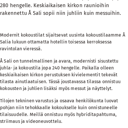
280 hengelle. Keskiaikaisen kirkon raunioihin
rakennettu Å Sali sopii niin juhliin kuin messuihin.
Modernit kokoustilat sijaitsevat uusinta kokoustilaamme Å
Salia lukuun ottamatta hotellin toisessa kerroksessa
ravintolan vieressä.
Å Sali on tunnelmallinen ja avara, modernisti sisustettu
juhla- ja kokoustila jopa 240 hengelle. Paikalla olleen
keskiaikaisen kirkon perustuksen kivielementit tekevät
tilasta ainutlaatuisen. Tässä joustavassa tilassa onnistuu
kokousten ja juhlien lisäksi myös messut ja näyttelyt.
Tilojen tekninen varustus ja osaava henkilökunta luovat
pohjan niin tehokkaalle kokoukselle kuin onnistuneelle
tilaisuudelle. Meillä onnistuu myös
hybriditapahtuma,
striimaus ja videoneuvottelu
.