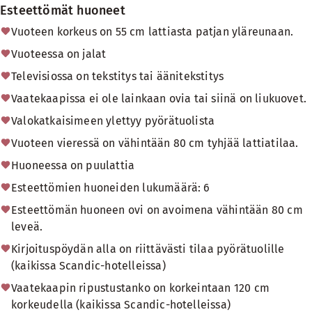
Esteettömät huoneet
Vuoteen korkeus on 55 cm lattiasta patjan yläreunaan.
Vuoteessa on jalat
Televisiossa on tekstitys tai äänitekstitys
Vaatekaapissa ei ole lainkaan ovia tai siinä on liukuovet.
Valokatkaisimeen ylettyy pyörätuolista
Vuoteen vieressä on vähintään 80 cm tyhjää lattiatilaa.
Huoneessa on puulattia
Esteettömien huoneiden lukumäärä: 6
Esteettömän huoneen ovi on avoimena vähintään 80 cm
leveä.
Kirjoituspöydän alla on riittävästi tilaa pyörätuolille
(kaikissa Scandic-hotelleissa)
Vaatekaapin ripustustanko on korkeintaan 120 cm
korkeudella (kaikissa Scandic-hotelleissa)