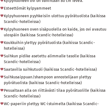
Kylpyhuoneen ovi on vähintään 80 cm leveä.
Esteettömät kylpyammeet
Kylpyhuoneen pyyhkeisiin ulottuu pyörätuolista (kaikissa
Scandic-hotelleissa)
Kylpyhuoneen oven sisäpuolella on kaide, jos ovi avautuu
ulospäin (kaikissa Scandic-hotelleissa)
Koukkuihin ylettyy pyörätuolista (kaikissa Scandic-
hotelleissa)
Suihkun pidike asetettu alimmalle tasolle (kaikissa
Scandic-hotelleissa)
Saatavilla suihkutuoli (kaikissa Scandic-hotelleissa)
Suihkusaippuan/shampoon annostelijaan ylettyy
pyörätuolista (kaikissa Scandic-hotelleissa)
Pesualtaan alla on riittävästi tilaa pyörätuolille (kaikissa
Scandic-hotelleissa)
WC-paperiin ylettyy WC-istuimelta (kaikissa Scandic-