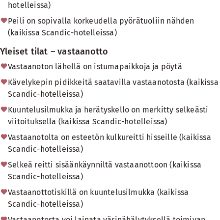
hotelleissa)
Peili on sopivalla korkeudella pyörätuoliin nähden
(kaikissa Scandic-hotelleissa)
Yleiset tilat – vastaanotto
Vastaanoton lähellä on istumapaikkoja ja pöytä
Kävelykepin pidikkeitä saatavilla vastaanotosta (kaikissa
Scandic-hotelleissa)
Kuuntelusilmukka ja herätyskello on merkitty selkeästi
viitoituksella (kaikissa Scandic-hotelleissa)
Vastaanotolta on esteetön kulkureitti hisseille (kaikissa
Scandic-hotelleissa)
Selkeä reitti sisäänkäynniltä vastaanottoon (kaikissa
Scandic-hotelleissa)
Vastaanottotiskillä on kuuntelusilmukka (kaikissa
Scandic-hotelleissa)
Vastaanotosta voi lainata värinähälytyksellä toimivan