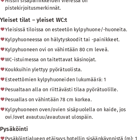
Hissin sisäpainikkeiden vieressä on
pistekirjoitusmerkinnät.
Yleiset tilat – yleiset WC:t
Yleisissä tiloissa on esteetön kylpyhuone/-huoneita.
Kylpyhuoneessa on hälytyskoodit tai -painikkeet.
Kylpyhuoneen ovi on vähintään 80 cm leveä.
WC-istuimessa on taitettavat käsinojat.
Koukkuihin ylettyy pyörätuolista.
Esteettömien kylpyhuoneiden lukumäärä: 1
Pesualtaan alla on riittävästi tilaa pyörätuolille.
Pesuallas on vähintään 78 cm korkea.
Kylpyhuoneen oven/ovien sisäpuolella on kaide, jos
ovi/ovet avautuu/avautuvat ulospäin.
Pysäköinti
Pysäköintialueen etäisyys hotellin sisäänkäynnistä (m): 1