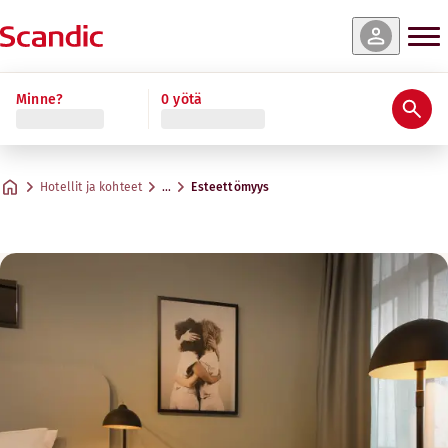
Minne?
0 yötä
Hotellit ja kohteet
…
Esteettömyys