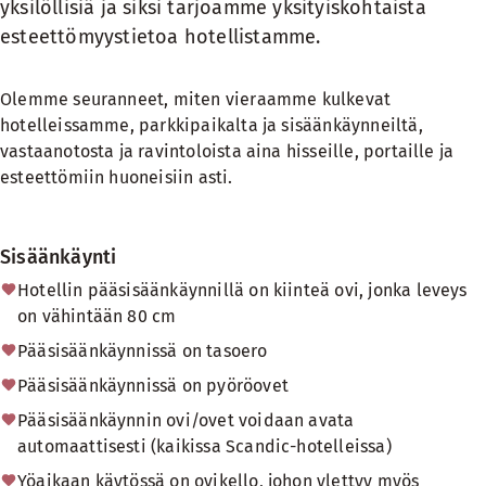
yksilöllisiä ja siksi tarjoamme yksityiskohtaista
esteettömyystietoa hotellistamme.
Olemme seuranneet, miten vieraamme kulkevat
hotelleissamme, parkkipaikalta ja sisäänkäynneiltä,
vastaanotosta ja ravintoloista aina hisseille, portaille ja
esteettömiin huoneisiin asti.
Sisäänkäynti
Hotellin pääsisäänkäynnillä on kiinteä ovi, jonka leveys
on vähintään 80 cm
Pääsisäänkäynnissä on tasoero
Pääsisäänkäynnissä on pyöröovet
Pääsisäänkäynnin ovi/ovet voidaan avata
automaattisesti (kaikissa Scandic-hotelleissa)
Yöaikaan käytössä on ovikello, johon ylettyy myös