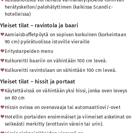
herätyskellon/palohälyttimen (kaikissa Scandic-
hotelleissa)
Yleiset tilat – ravintola ja baari
Aamiaisbuffetpöytä on sopivan korkuinen (korkeintaan
90 cm) pyörätuolissa istuville vieraille
Eritystarpeiden menu
Kulkureitti baariin on vähintään 100 cm leveä.
Kulkureitti ravintolaan on vähintään 100 cm leveä.
Yleiset tilat – hissit ja portaat
Käytettävissä on vähintään yksi hissi, jonka oven leveys
on 80 cm
Hissin ovissa on ovenavaaja tai automaattiovi/-ovet
Hotellin portaiden ensimmäiset ja viimeiset askelmat on
selkeästi merkitty (erottuvin värein tai urin).