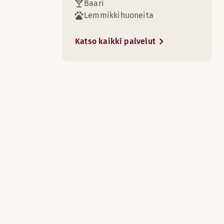
Baari
Lemmikkihuoneita
Katso kaikki palvelut
4
uspöytä työntekoa varten.
eita)