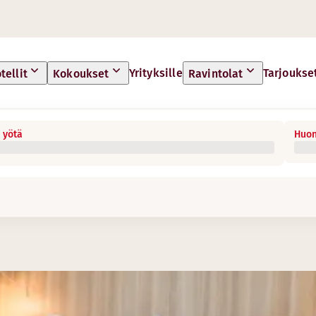
Yrityksille
Tarjoukse
tellit
Kokoukset
Ravintolat
 yötä
Huon