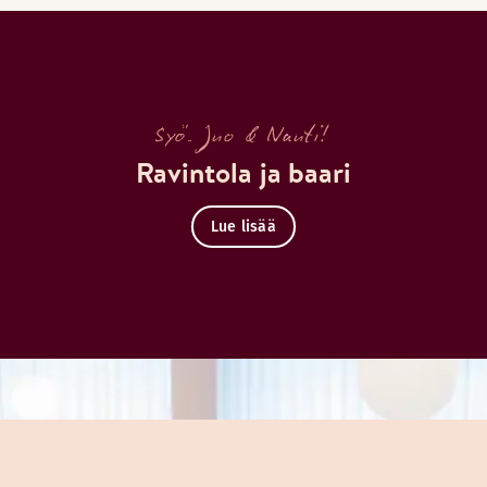
Syö. Juo & Nauti!
Ravintola ja baari
Lue lisää