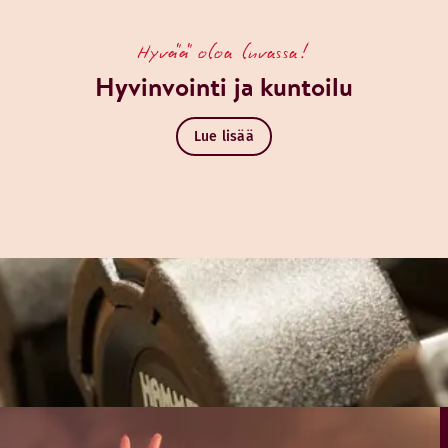
Hyvää oloa luvassa!
Hyvinvointi ja kuntoilu
Lue lisää