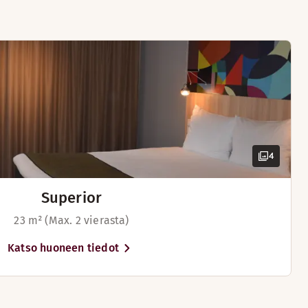
 kirjoituspöydän korkeutta voi säätää mukavuuden ja tehokku
kone
auta
 tuoli
4
Superior
23 m² (Max. 2 vierasta)
Katso huoneen tiedot