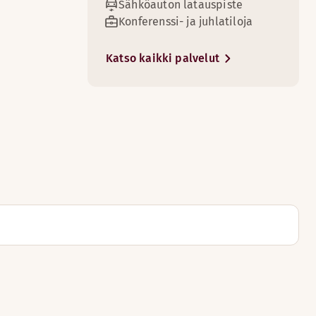
Sähköauton latauspiste
Konferenssi- ja juhlatiloja
Katso kaikki palvelut
4
arveke tuovat lisämukavuutta vierailuun.