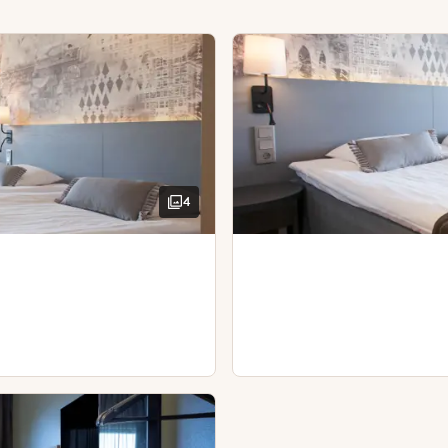
Kylpytuotteet
Parveke
araa pöytä
Silitysrauta ja -lauta
Vedenkeitin ja kahvia/teetä
Kylpytakit
Kirjoituspöytä ja tuoli
Hiustenkuivaaja
4
lohuoneista, sohva- ja ruokailuryhmästä, sekä kattavasta erit