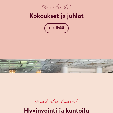
Tilaa ideoille!
Kokoukset ja juhlat
Lue lisää
Hyvää oloa luvassa!
Hyvinvointi ja kuntoilu