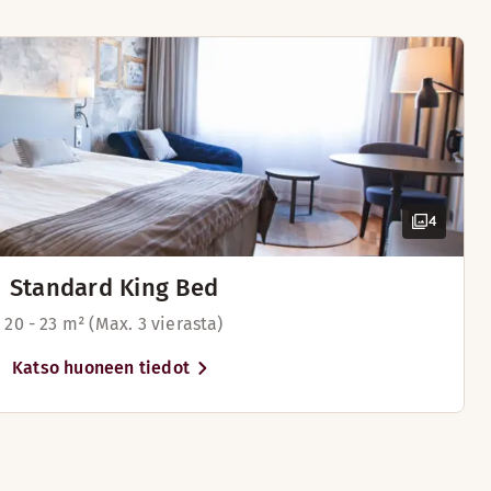
4
Standard King Bed
20 - 23 m² (Max. 3 vierasta)
yisvarustelusta. Kylpytakit ja kylpyamme tuovat lisämukavuut
Katso huoneen tiedot
Tilava huone
Ruokapöytä