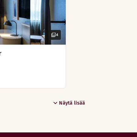
4
r
Näytä lisää