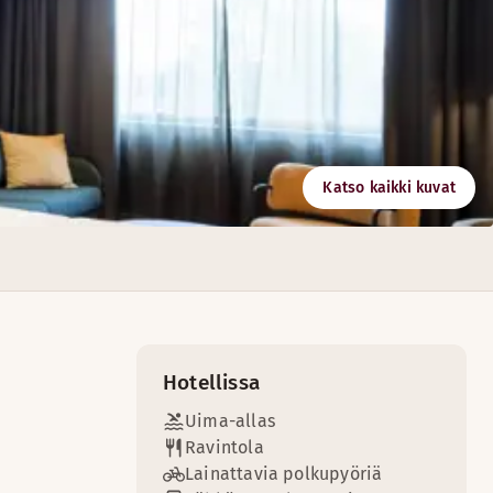
Katso kaikki kuvat
n makuun!
rvinäkymä kauniille Kallavedelle.
Hotellissa
Uima-allas
Ravintola
Lainattavia polkupyöriä