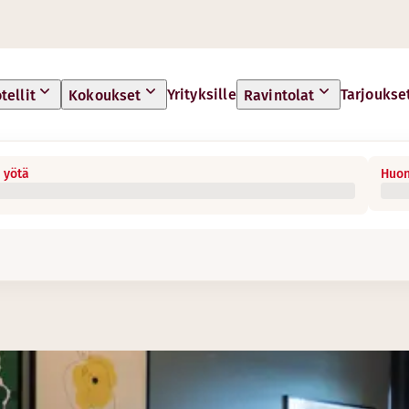
Yrityksille
Tarjoukse
tellit
Kokoukset
Ravintolat
 yötä
Huon