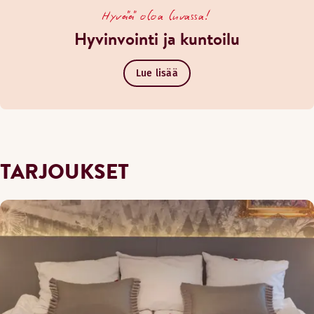
Hyvää oloa luvassa!
Hyvinvointi ja kuntoilu
Lue lisää
TARJOUKSET