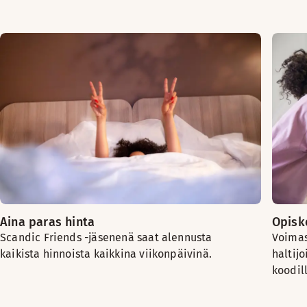
Aina paras hinta
Opiske
Scandic Friends -jäsenenä saat alennusta
Voimas
kaikista hinnoista kaikkina viikonpäivinä.
haltijo
koodil