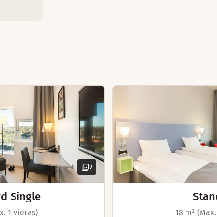
Puulattia
Huoneita väliovella
Silitysrauta ja -lauta
äriydy kylpytakkiin, sujauta kylpytossut jalkaan ja rentoudu k
Hiustenkuivaaja
Pimennysv
Savuton
TV
Säädettävä
 aamiaisen.
Seinäsänk
Silitysrauta
Vedenkeiti
2
Kirjoituspö
Hiustenkui
d Single
Stan
. 1 vieras)
18 m² (Max.