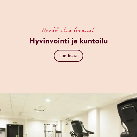
Hyvää oloa luvassa!
Hyvinvointi ja kuntoilu
Lue lisää