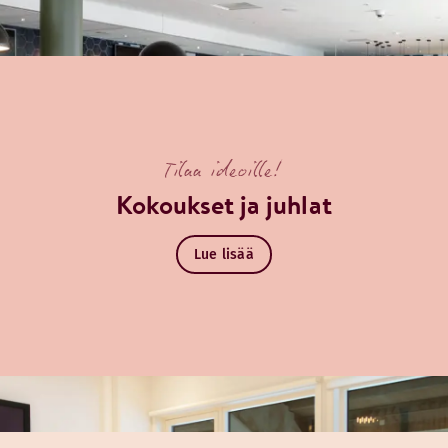
Tilaa ideoille!
Kokoukset ja juhlat
Lue lisää