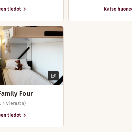
-16/08)
en tiedot
Katso huone
1
Family Four
 4 vierasta)
en tiedot