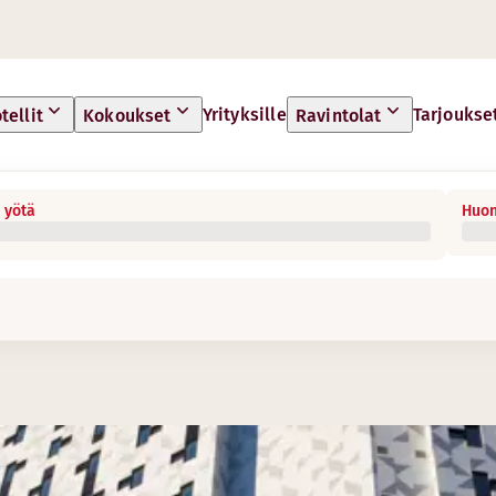
Yrityksille
Tarjoukse
tellit
Kokoukset
Ravintolat
 yötä
Huon