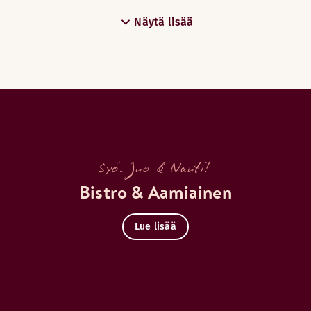
Näytä lisää
Syö. Juo & Nauti!
Bistro & Aamiainen
Lue lisää