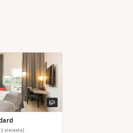
ahvi- tai teekupillisen äärellä. Tilaa 2 aikuiselle ja 2 lapse
erhot
t vuoteet
y
 ja -lauta
n ja kahvia/teetä
1
ytä ja tuoli
vaaja
dard
 2 vierasta)