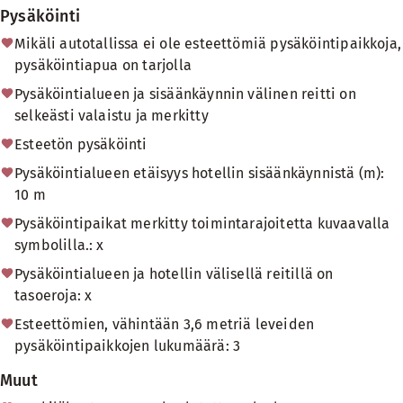
Pysäköinti
Mikäli autotallissa ei ole esteettömiä pysäköintipaikkoja,
pysäköintiapua on tarjolla
Pysäköintialueen ja sisäänkäynnin välinen reitti on
selkeästi valaistu ja merkitty
Esteetön pysäköinti
Pysäköintialueen etäisyys hotellin sisäänkäynnistä (m):
10 m
Pysäköintipaikat merkitty toimintarajoitetta kuvaavalla
symbolilla.: x
Pysäköintialueen ja hotellin välisellä reitillä on
tasoeroja: x
Esteettömien, vähintään 3,6 metriä leveiden
pysäköintipaikkojen lukumäärä: 3
Muut