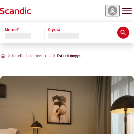
Minne?
0 yötä
Hotellit ja kohteet
…
Esteettömyys