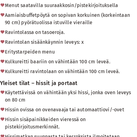
Menut saatavilla suuraakkosin/pistekirjoituksella
Aamiaisbuffetpöytä on sopivan korkuinen (korkeintaan
90 cm) pyörätuolissa istuville vieraille
Ravintolassa on tasoeroja.
Ravintolan sisäänkäynnin leveys: x
Eritystarpeiden menu
Kulkureitti baariin on vähintään 100 cm leveä.
Kulkureitti ravintolaan on vähintään 100 cm leveä.
Yleiset tilat – hissit ja portaat
Käytettävissä on vähintään yksi hissi, jonka oven leveys
on 80 cm
Hissin ovissa on ovenavaaja tai automaattiovi/-ovet
Hissin sisäpainikkeiden vieressä on
pistekirjoitusmerkinnät.
Hissimatkan suunnasta tai kerroksista ilmoitetaan