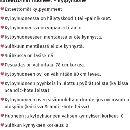
Esteettömät huoneet – kylpyhuone
Esteettömät kylpyammeet
Kylpyhuoneessa on hälytyskoodit tai -painikkeet.
Kylpyhuoneessa on vapaata tilaa: x
Kylpyhuoneeseen mentäessä ei ole kynnystä.
Suihkuun mentäessä ei ole kynnystä.
Suihkussa on lasiseinä
Pesuallas on vähintään 78 cm korkea.
Kylpyhuoneen ovi on vähintään 80 cm leveä.
Kylpyhuoneen pyyhkeisiin ulottuu pyörätuolista (kaikissa
Scandic-hotelleissa)
Kylpyhuoneen oven sisäpuolella on kaide, jos ovi avautuu
ulospäin (kaikissa Scandic-hotelleissa)
Huoneen ja kylpyhuoneen välisen kynnyksen korkeus: 0
Suihkun kynnyksen korkeus: 0