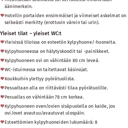
äänimerkein.
Hotellin portaiden ensimmäiset ja viimeiset askelmat on
selkeästi merkitty (erottuvin värein tai urin).
Yleiset tilat – yleiset WC:t
Yleisissä tiloissa on esteetön kylpyhuone/-huoneita.
Kylpyhuoneessa on hälytyskoodit tai -painikkeet.
Kylpyhuoneen ovi on vähintään 80 cm leveä.
WC-istuimessa on taitettavat käsinojat.
Koukkuihin ylettyy pyörätuolista.
Pesualtaan alla on riittävästi tilaa pyörätuolille.
Pesuallas on vähintään 78 cm korkea.
Kylpyhuoneen oven/ovien sisäpuolella on kaide, jos
ovi/ovet avautuu/avautuvat ulospäin.
Esteettömien kylpyhuoneiden lukumäärä: 8