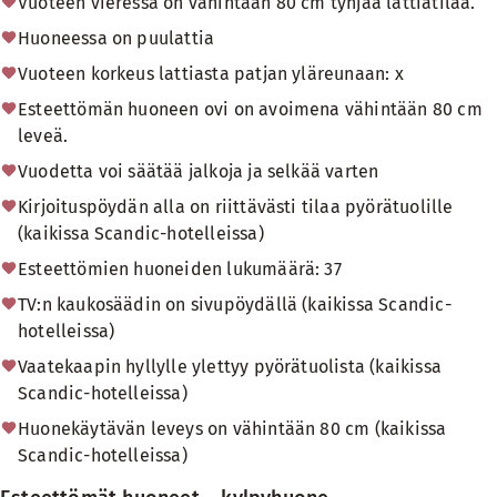
Vuoteen vieressä on vähintään 80 cm tyhjää lattiatilaa.
Huoneessa on puulattia
Vuoteen korkeus lattiasta patjan yläreunaan: x
Esteettömän huoneen ovi on avoimena vähintään 80 cm
leveä.
Vuodetta voi säätää jalkoja ja selkää varten
Kirjoituspöydän alla on riittävästi tilaa pyörätuolille
(kaikissa Scandic-hotelleissa)
Esteettömien huoneiden lukumäärä: 37
TV:n kaukosäädin on sivupöydällä (kaikissa Scandic-
hotelleissa)
Vaatekaapin hyllylle ylettyy pyörätuolista (kaikissa
Scandic-hotelleissa)
Huonekäytävän leveys on vähintään 80 cm (kaikissa
Scandic-hotelleissa)