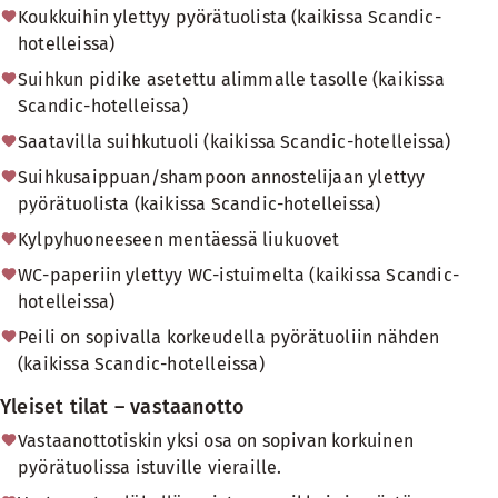
Koukkuihin ylettyy pyörätuolista (kaikissa Scandic-
hotelleissa)
Suihkun pidike asetettu alimmalle tasolle (kaikissa
Scandic-hotelleissa)
Saatavilla suihkutuoli (kaikissa Scandic-hotelleissa)
Suihkusaippuan/shampoon annostelijaan ylettyy
pyörätuolista (kaikissa Scandic-hotelleissa)
Kylpyhuoneeseen mentäessä liukuovet
WC-paperiin ylettyy WC-istuimelta (kaikissa Scandic-
hotelleissa)
Peili on sopivalla korkeudella pyörätuoliin nähden
(kaikissa Scandic-hotelleissa)
Yleiset tilat – vastaanotto
Vastaanottotiskin yksi osa on sopivan korkuinen
pyörätuolissa istuville vieraille.