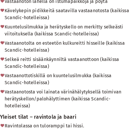
Vastaanoton lähellä on istumapaikkoja ja pöytä
Kävelykepin pidikkeitä saatavilla vastaanotosta (kaikissa
Scandic-hotelleissa)
Kuuntelusilmukka ja herätyskello on merkitty selkeästi
viitoituksella (kaikissa Scandic-hotelleissa)
Vastaanotolta on esteetön kulkureitti hisseille (kaikissa
Scandic-hotelleissa)
Selkeä reitti sisäänkäynniltä vastaanottoon (kaikissa
Scandic-hotelleissa)
Vastaanottotiskillä on kuuntelusilmukka (kaikissa
Scandic-hotelleissa)
Vastaanotosta voi lainata värinähälytyksellä toimivan
herätyskellon/palohälyttimen (kaikissa Scandic-
hotelleissa)
Yleiset tilat – ravintola ja baari
Ravintolassa on tuloramppi tai hissi.