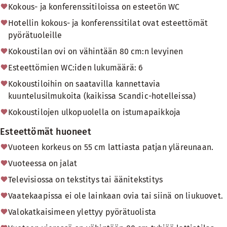
Kokous- ja konferenssitiloissa on esteetön WC
Hotellin kokous- ja konferenssitilat ovat esteettömät
pyörätuoleille
Kokoustilan ovi on vähintään 80 cm:n levyinen
Esteettömien WC:iden lukumäärä: 6
Kokoustiloihin on saatavilla kannettavia
kuuntelusilmukoita (kaikissa Scandic-hotelleissa)
Kokoustilojen ulkopuolella on istumapaikkoja
Esteettömät huoneet
Vuoteen korkeus on 55 cm lattiasta patjan yläreunaan.
Vuoteessa on jalat
Televisiossa on tekstitys tai äänitekstitys
Vaatekaapissa ei ole lainkaan ovia tai siinä on liukuovet.
Valokatkaisimeen ylettyy pyörätuolista