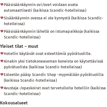
Pääsisäänkäynnin ovi/ovet voidaan avata
automaattisesti (kaikissa Scandic-hotelleissa)
Sisäänkäynnin ovessa ei ole kynnystä (kaikissa Scandic-
hotelleissa)
Pääsisäänkäynnin lähellä on istumapaikkoja (kaikissa
Scandic-hotelleissa)
Yleiset tilat – muut
Hotellin käytävät ovat esteettömiä pyörätuolille.
Ainakin yksi tietokoneaseman koneista on käytettävissä
pyörätuolista (kaikissa Scandic-hotelleissa)
Esteetön pääsy Scandic Shop -myymälään pyörätuolilla
(kaikissa Scandic-hotelleissa)
Avustaja-/opaskoirat ovat tervetulleita hotelliin (kaikissa
Scandic-hotelleissa)
Kokousalueet