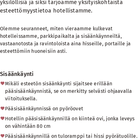
yksilöllisiä ja siksi tarjoamme yksityiskohtaista
esteettömyystietoa hotellistamme.
Olemme seuranneet, miten vieraamme kulkevat
hotelleissamme, parkkipaikalta ja sisäänkäynneiltä,
vastaanotosta ja ravintoloista aina hisseille, portaille ja
esteettömiin huoneisiin asti.
Sisäänkäynti
Mikäli esteetön sisäänkäynti sijaitsee erillään
pääsisäänkäynnistä, se on merkitty selvästi ohjaavalla
viitoituksella.
Pääsisäänkäynnissä on pyöröovet
Hotellin pääsisäänkäynnillä on kiinteä ovi, jonka leveys
on vähintään 80 cm
Pääsisäänkäynnillä on tuloramppi tai hissi pyörätuolille.