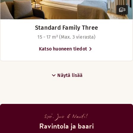
3
Standard Family Three
Lilla Hotellbaren kutsuu rentoon hengailuun vilkkaassa ja el
15 - 17 m² (Max. 3 vierasta)
Aukioloajat
Katso huoneen tiedot
BAARI
Maanantai-Sunnuntai: Suljettu
Näytä lisää
Menut
LHB food
LHB drink
Syö. Juo & Nauti!
Ravintola ja baari