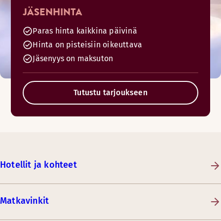
JÄSENHINTA
Paras hinta kaikkina päivinä
Hinta on pisteisiin oikeuttava
Jäsenyys on maksuton
Tutustu tarjoukseen
Hotellit ja kohteet
Matkavinkit