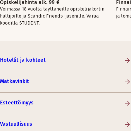
Opiskelijahinta alk. 99 €
Finnai
Voimassa 18 vuotta täyttäneille opiskelijakortin
Finnai
haltijoille ja Scandic Friends -jäsenille. Varaa
ja lom
koodilla STUDENT.
Hotellit ja kohteet
Matkavinkit
Esteettömyys
Vastuullisuus