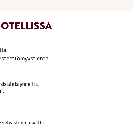
OTELLISSA
ttä
a esteettömyystietoa
sisäänkäynneiltä,
ti.
 selvästi ohjaavalla