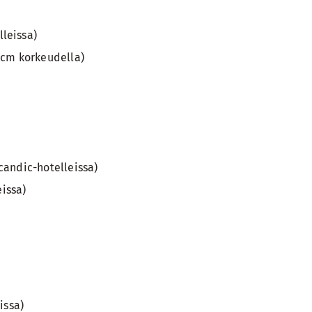
leissa)
 cm korkeudella)
candic-hotelleissa)
issa)
issa)