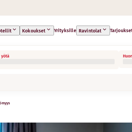
Yrityksille
Tarjoukse
tellit
Kokoukset
Ravintolat
 yötä
Huon
tömyys