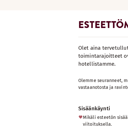
ESTEETTÖ
Olet aina tervetullu
toimintarajoitteet o
hotellistamme.
Olemme seuranneet, mi
vastaanotosta ja ravinto
Sisäänkäynti
Mikäli esteetön sisää
viitoituksella.