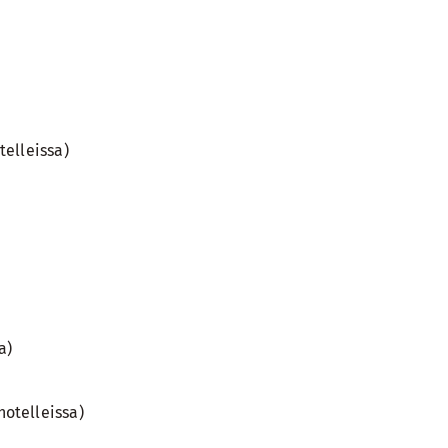
telleissa)
a)
otelleissa)