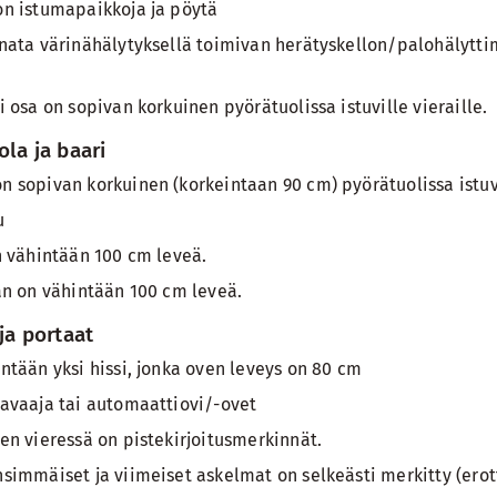
on istumapaikkoja ja pöytä
inata värinähälytyksellä toimivan herätyskellon/palohälytti
i osa on sopivan korkuinen pyörätuolissa istuville vieraille.
tola ja baari
 sopivan korkuinen (korkeintaan 90 cm) pyörätuolissa istuvi
u
n vähintään 100 cm leveä.
an on vähintään 100 cm leveä.
 ja portaat
ntään yksi hissi, jonka oven leveys on 80 cm
navaaja tai automaattiovi/-ovet
en vieressä on pistekirjoitusmerkinnät.
simmäiset ja viimeiset askelmat on selkeästi merkitty (erott