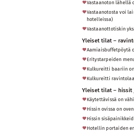
Vastaanoton lähellä 
Vastaanotosta voi la
hotelleissa)
Vastaanottotiskin yks
Yleiset tilat – ravin
Aamiaisbuffetpöytä on
Eritystarpeiden men
Kulkureitti baariin o
Kulkureitti ravintola
Yleiset tilat – hissit
Käytettävissä on vähi
Hissin ovissa on ove
Hissin sisäpainikkeid
Hotellin portaiden en