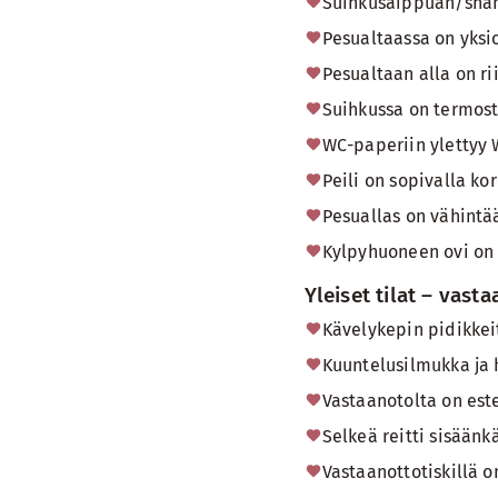
Suihkusaippuan/shamp
Pesualtaassa on yksi
Pesualtaan alla on ri
Suihkussa on termost
WC-paperiin ylettyy 
Peili on sopivalla ko
Pesuallas on vähintä
Kylpyhuoneen ovi on 
Yleiset tilat – vast
Kävelykepin pidikkeit
Kuuntelusilmukka ja h
Vastaanotolta on este
Selkeä reitti sisäänk
Vastaanottotiskillä o