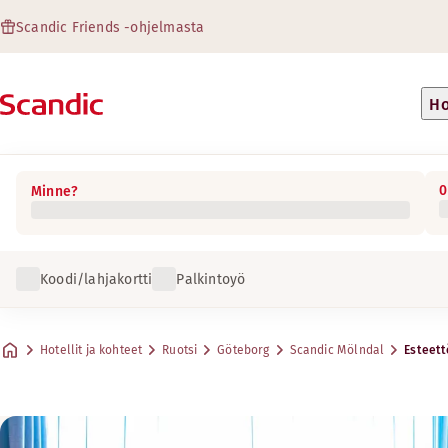
Scandic Friends -ohjelmasta
Ho
0
Minne?
Koodi/lahjakortti
Palkintoyö
Hotellit ja kohteet
Ruotsi
Göteborg
Scandic Mölndal
Esteet