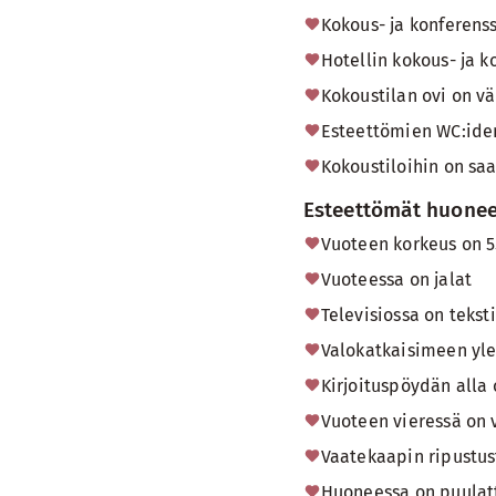
Kokous- ja konferenss
Hotellin kokous- ja k
Kokoustilan ovi on v
Esteettömien WC:ide
Kokoustiloihin on saa
Esteettömät huonee
Vuoteen korkeus on 5
Vuoteessa on jalat
Televisiossa on teksti
Valokatkaisimeen yle
Kirjoituspöydän alla o
Vuoteen vieressä on v
Vaatekaapin ripustus
Huoneessa on puulat