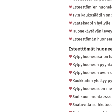
Esteettömien huonei
TV:n kaukosäädin on 
Vaatekaapin hyllylle 
Huonekäytävän leveys
Esteettömän huoneen
Esteettömät huonee
Kylpyhuoneessa on hä
Kylpyhuoneen pyyhkei
Kylpyhuoneen oven si
Koukkuihin ylettyy py
Kylpyhuoneeseen men
Suihkuun mentäessä e
Saatavilla suihkutuol