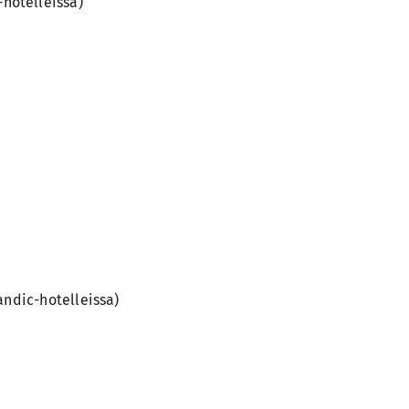
hotelleissa)
andic-hotelleissa)