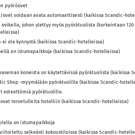
on pyöröovet
/ovet voidaan avata automaattisesti (kaikissa Scandic-hotel
 ovikello, johon ylettyy myös pyörätuolista (korkeintaan 120
elleissa)
ei ole kynnystä (kaikissa Scandic-hotelleissa)
ellä on istumapaikkoja (kaikissa Scandic-hotelleissa)
neaseman koneista on käytettävissä pyörätuolista (kaikissa S
ic Shop -myymälään pyörätuolilla (kaikissa Scandic-hotelle
t esteettömiä pyörätuolille.
ovat tervetulleita hotelliin (kaikissa Scandic-hotelleissa)
olella on istumapaikkoja
iitoitettu selkeästi kokoustiloissa (kaikissa Scandic-hotelle