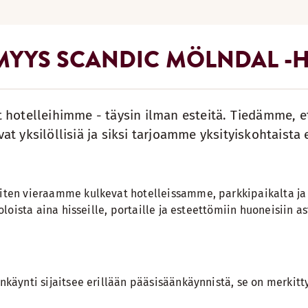
MYYS SCANDIC MÖLNDAL -H
t hotelleihimme - täysin ilman esteitä. Tiedämme, e
vat yksilöllisiä ja siksi tarjoamme yksityiskohtaist
ten vieraamme kulkevat hotelleissamme, parkkipaikalta ja 
loista aina hisseille, portaille ja esteettömiin huoneisiin as
nkäynti sijaitsee erillään pääsisäänkäynnistä, se on merkitty