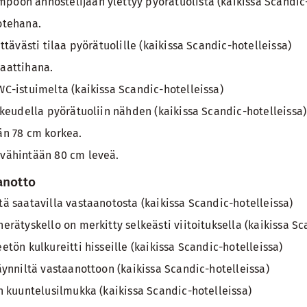
oon annostelijaan ylettyy pyörätuolista (kaikissa Scandic-
otehana.
ittävästi tilaa pyörätuolille (kaikissa Scandic-hotelleissa)
aattihana.
WC-istuimelta (kaikissa Scandic-hotelleissa)
rkeudella pyörätuoliin nähden (kaikissa Scandic-hotelleissa)
än 78 cm korkea.
vähintään 80 cm leveä.
aanotto
ä saatavilla vastaanotosta (kaikissa Scandic-hotelleissa)
erätyskello on merkitty selkeästi viitoituksella (kaikissa Sc
etön kulkureitti hisseille (kaikissa Scandic-hotelleissa)
äynniltä vastaanottoon (kaikissa Scandic-hotelleissa)
n kuuntelusilmukka (kaikissa Scandic-hotelleissa)