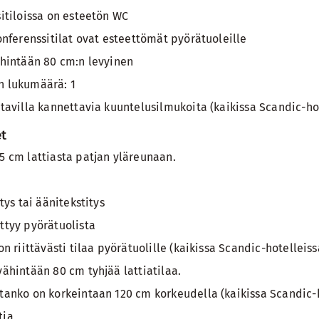
itiloissa on esteetön WC
onferenssitilat ovat esteettömät pyörätuoleille
ähintään 80 cm:n levyinen
n lukumäärä: 1
tavilla kannettavia kuuntelusilmukoita (kaikissa Scandic-ho
t
5 cm lattiasta patjan yläreunaan.
tys tai äänitekstitys
ttyy pyörätuolista
n riittävästi tilaa pyörätuolille (kaikissa Scandic-hotelleiss
ähintään 80 cm tyhjää lattiatilaa.
tanko on korkeintaan 120 cm korkeudella (kaikissa Scandic-h
tia