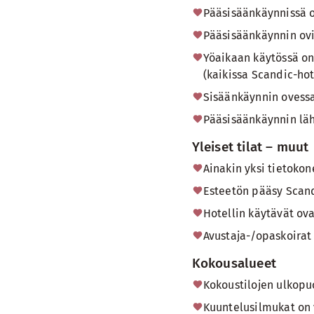
Pääsisäänkäynnissä 
Pääsisäänkäynnin ovi
Yöaikaan käytössä on
(kaikissa Scandic-hot
Sisäänkäynnin ovessa 
Pääsisäänkäynnin läh
Yleiset tilat – muut
Ainakin yksi tietoko
Esteetön pääsy Scand
Hotellin käytävät ova
Avustaja-/opaskoirat 
Kokousalueet
Kokoustilojen ulkopu
Kuuntelusilmukat on v