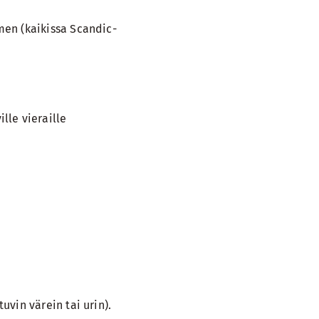
men (kaikissa Scandic-
lle vieraille
uvin värein tai urin).