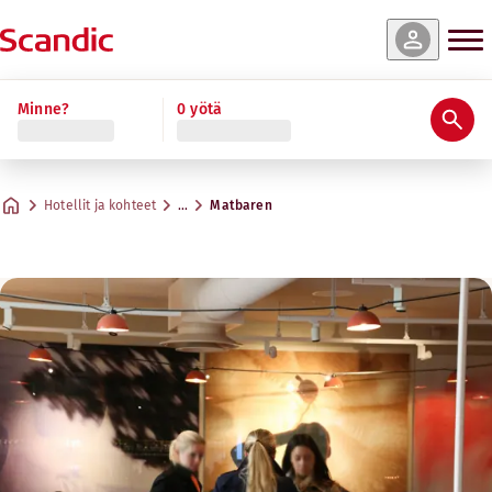
Minne?
0 yötä
Hotellit ja kohteet
…
Matbaren