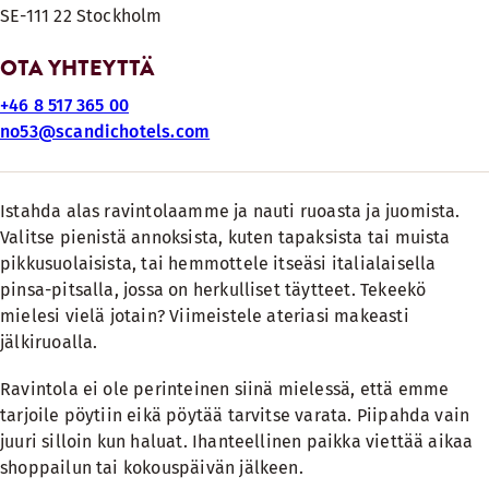
SE-111 22 Stockholm
OTA YHTEYTTÄ
+46 8 517 365 00
no53@scandichotels.com
Istahda alas ravintolaamme ja nauti ruoasta ja juomista.
Valitse pienistä annoksista, kuten tapaksista tai muista
pikkusuolaisista, tai hemmottele itseäsi italialaisella
pinsa-pitsalla, jossa on herkulliset täytteet. Tekeekö
mielesi vielä jotain? Viimeistele ateriasi makeasti
jälkiruoalla.
Ravintola ei ole perinteinen siinä mielessä, että emme
tarjoile pöytiin eikä pöytää tarvitse varata. Piipahda vain
juuri silloin kun haluat. Ihanteellinen paikka viettää aikaa
shoppailun tai kokouspäivän jälkeen.