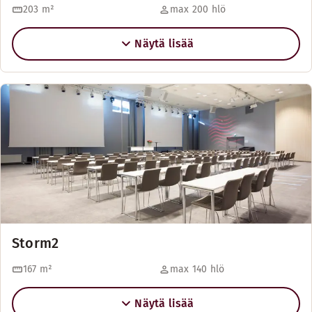
203
m²
max 200 hlö
Näytä lisää
Storm2
167
m²
max 140 hlö
Näytä lisää