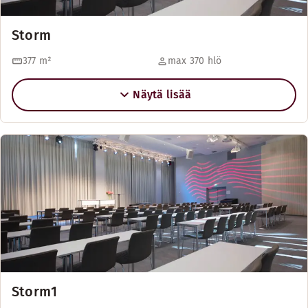
Storm
377
m²
max 370 hlö
Näytä lisää
Storm1