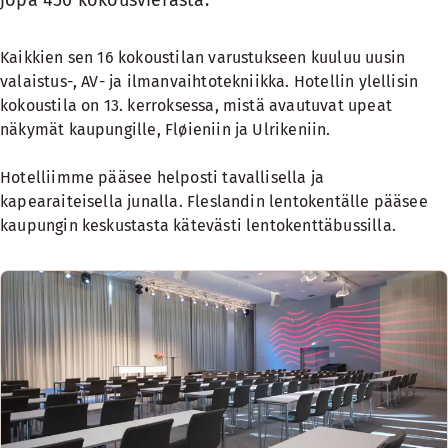
jopa 450 kokousvierasta.
Kaikkien sen 16 kokoustilan varustukseen kuuluu uusin
valaistus-, AV- ja ilmanvaihtotekniikka. Hotellin ylellisin
kokoustila on 13. kerroksessa, mistä avautuvat upeat
näkymät kaupungille, Fløieniin ja Ulrikeniin.
Hotelliimme pääsee helposti tavallisella ja
kapearaiteisella junalla. Fleslandin lentokentälle pääsee
kaupungin keskustasta kätevästi lentokenttäbussilla.