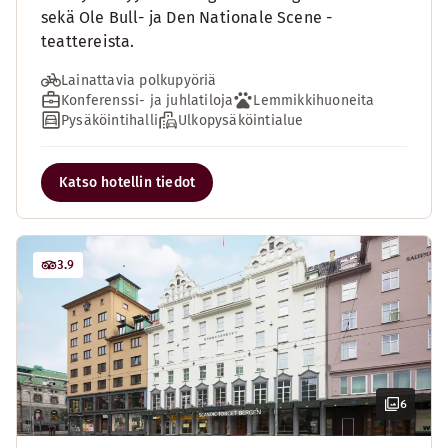
sekä Ole Bull- ja Den Nationale Scene -
teattereista.
Lainattavia polkupyöriä
Konferenssi- ja juhlatiloja
Lemmikkihuoneita
Pysäköintihalli
Ulkopysäköintialue
Katso hotellin tiedot
3.9
6