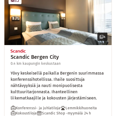
3.2
6
Scandic Bergen City
0.4 km kaupungin keskustaan
Yövy keskeisellä paikalla Bergenin suurimmassa
konferenssihotellissa. Ihaile suosittuja
nähtävyyksiä ja nauti monipuolisesta
kulttuuritarjonnasta. Ihanteellinen
liikematkaajille ja kokousten järjestämiseen.
Konferenssi- ja juhlatiloja
Lemmikkihuoneita
Kokoustiloja
Scandic Shop -myymälä 24 h