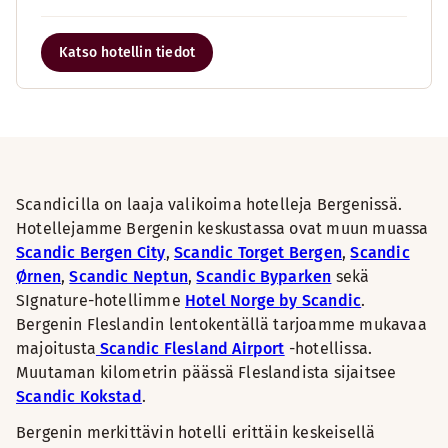
Katso hotellin tiedot
Scandicilla on laaja valikoima hotelleja Bergenissä.
Hotellejamme Bergenin keskustassa ovat muun muassa
Scandic Bergen City
,
Scandic Torget Bergen
,
Scandic
Ørnen
,
Scandic Neptun
,
Scandic Byparken
sekä
SIgnature-hotellimme
Hotel Norge by Scandic
.
Bergenin Fleslandin lentokentällä tarjoamme mukavaa
majoitusta
Scandic Flesland Airport
-hotellissa.
Muutaman kilometrin päässä Fleslandista sijaitsee
Scandic Kokstad
.
Bergenin merkittävin hotelli erittäin keskeisellä