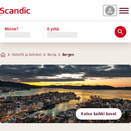
Minne?
0 yötä
Hotellit ja kohteet
Norja
Bergen
Katso kaikki kuvat