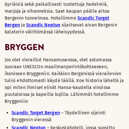
äyriäisiä sekä paikallisesti tuotettuja hedelmiä,
marjoja ja vihanneksia. Saat kaupan päälle aitoa
Bergenin tunnelmaa. Hotellimme
Scandic Torget
Bergen
ja
Scandic Neptun
sijaitsevat aivan Bergenin
kalatorin välittömässä läheisyydessä.
BRYGGEN
Jos olet vieraillut Hansamuseossa, olet astumassa
suoraan UNESCOn maailmanperintökohteeseen,
ikoniseen Bryggeniin. Kaikkien Bergenissä vierailevien
tulisi ehdottomasti käydä täällä. Koe historia läheltä ja
opi miten ihmiset elivät Hansa-kaudella vinoissa
puutaloissa ja kapeilla kujilla. Lähimmät hotellimme
Bryggeniin:
Scandic Torget Bergen
– Täydellinen sijainti
Bryggenin vieressä
Scandic Neptun
– Keskustahotelli, jossa suosittu