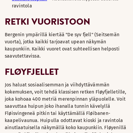
ravintola
RETKI VUORISTOON
Bergenin ympärillä kiertää "De syv fjell" (Seitsemän
vuorta), jotka kaikki tarjoavat upean näkymän
kaupunkiin. Kaikki vuoret ovat suhteellisen helposti
saavutettavissa.
FLØYFJELLET
Jos haluat sosiaalisemman ja viihdyttävämmän
kokemuksen, voit tehdä klassisen retken Fløyfjelletille,
joka kohoaa 400 metriä merenpinnan yläpuolelle. Voit
saavuttaa huipun joko ihanalla tunnin kävelyllä
Fløisvingeneä pitkin tai käyttämällä Fløibanen-
kaapelivaunua. Huipulla odottavat kioski ja ravintola
ainutlaatuisella näkymällä koko kaupunkiin. Fløyenillä