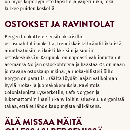
on myös kiipeilypuisto lapsille ja vaijeriliuku, joka
kulkee puiden keskellä.
OSTOKSET JA RAVINTOLAT
Bergen houkuttelee ensiluokkaisilla
ostosmahdollisuuksilla, trendikkäistä brändiliikkeistä
ainutlaatuisiin erikoisliikkeisiin ja suuriin
ostoskeskuksiin. Kaupunki on nopeasti vakiinnuttanut
asemansa Norjan ostoskohteena ja haastaa Oslon maan
johtavana ostoskaupunkina. Ja ruoka-hifistelijöille
Bergen on paratiisi. Täältä löydät laajan valikoiman
hyviä ruoka- ja juomakokemuksia. Ravintola
Colonialenista Lysverketiin, Café Norgeen ja
lukemattomiin ihaniin kahviloihin. Oleskelu Bergenissä
takaa, että et lähde kaupungista nälkäisenä.
ÄLÄ MISSAA NÄITÄ