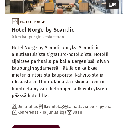
10
Hotel Norge by Scandic
0 km kaupungin keskustaan
Hotel Norge by Scandic on yksi Scandicin
ainutlaatuisista signature-hotelleista. Hotelli
sijaitsee parhaalla paikalla Bergenissä, aivan
kaupungin sydämessä. Täällä on kaikkea
mielenkiintoisista kaupoista, kahviloista ja
rikkaasta kulttuurielämästä uskomattomiin
luontoelämyksiin helppojen kulkuyhteyksien
päässä hotellilta.
Uima-allas
Ravintola
Lainattavia polkupyöriä
Konferenssi- ja juhlatiloja
Baari