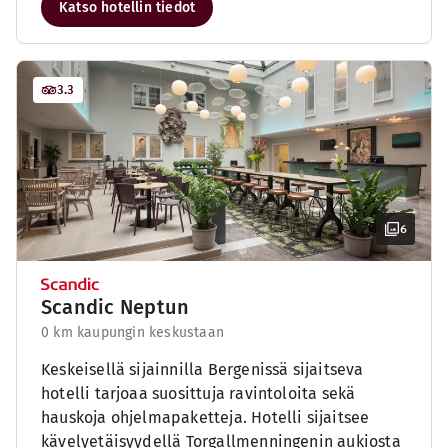
Katso hotellin tiedot
3.3
6
Scandic Neptun
0 km kaupungin keskustaan
Keskeisellä sijainnilla Bergenissä sijaitseva
hotelli tarjoaa suosittuja ravintoloita sekä
hauskoja ohjelmapaketteja. Hotelli sijaitsee
kävelyetäisyydellä Torgallmenningenin aukiosta