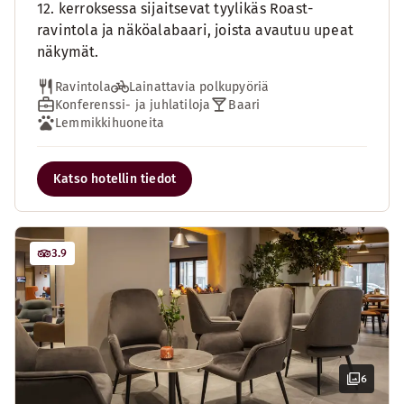
12. kerroksessa sijaitsevat tyylikäs Roast-
ravintola ja näköalabaari, joista avautuu upeat
näkymät.
Ravintola
Lainattavia polkupyöriä
Konferenssi- ja juhlatiloja
Baari
Lemmikkihuoneita
Katso hotellin tiedot
3.9
6