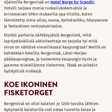
sijainnilla Bergenissä on
Hotel Norge by Scandic
.
Hotelli tarjoaa monia ruokailukokemuksia ja
erinomaisen SPA:n mukavilla spa-tiloilla, kuten
lämmitetty uima-allas, sauna, kylmäsuihku, höyrysauna
ja fantastinen rentoutumisalue.
Etsitkö parhaita nähtävyyksiä Bergenistä, mitä
lapsiystävällisiä aktiviteetteja on tarjolla tai mitä
sinun on nähtävä vieraillessasi kaupungissa? Meillä on
kahdeksan hotellia Bergenissä, Länsi-Norjan
pääkaupungissa, ja tunnemme kaupungin hyvin ja
jaamme mielellämme tietomme. Tässä on joitakin
hyödyllisiä vinkkejä.
KOE IKONINEN
FISKETORGET
Bergenissä on ollut kalatori jo 1200-luvulta lähtien.
Nykyisellä kalatorilla voit ostaa tuoretta kalaa ja