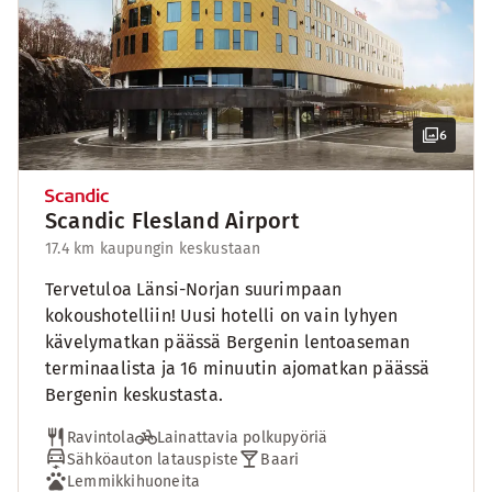
6
Scandic Flesland Airport
17.4 km kaupungin keskustaan
Tervetuloa Länsi-Norjan suurimpaan
kokoushotelliin! Uusi hotelli on vain lyhyen
kävelymatkan päässä Bergenin lentoaseman
terminaalista ja 16 minuutin ajomatkan päässä
Bergenin keskustasta.
Ravintola
Lainattavia polkupyöriä
Sähköauton latauspiste
Baari
Lemmikkihuoneita