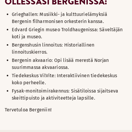
OLLESSASI BERGENISSÄ:
Grieghallen: Musiikki- ja kulttuurielämyksiä
Bergenin filharmonisen orkesterin kanssa.
Edvard Griegin museo Troldhaugenissa: Säveltäjän
koti ja museo.
Bergenshusin linnoitus: Historiallinen
linnoituskierros.
Bergenin akvaario: Opi lisää merestä Norjan
suurimmassa akvaariossa.
Tiedekeskus VilVite: Interaktiivinen tiedekeskus
koko perheelle.
Fysak-monitoimirakennus: Sisätiloissa sijaitseva
skeittipuisto ja aktiviteetteja lapsille.
Tervetuloa Bergeniin!