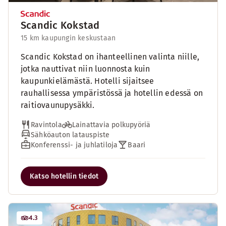
Scandic Kokstad
15 km kaupungin keskustaan
Scandic Kokstad on ihanteellinen valinta niille,
jotka nauttivat niin luonnosta kuin
kaupunkielämästä. Hotelli sijaitsee
rauhallisessa ympäristössä ja hotellin edessä on
raitiovaunupysäkki.
Ravintola
Lainattavia polkupyöriä
Sähköauton latauspiste
Konferenssi- ja juhlatiloja
Baari
Katso hotellin tiedot
4.3