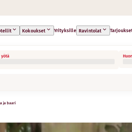
Yrityksille
Tarjoukse
tellit
Kokoukset
Ravintolat
 yötä
Huon
a ja baari