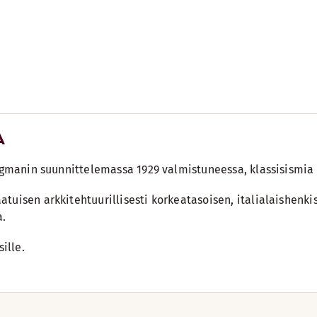
A
yggmanin suunnittelemassa 1929 valmistuneessa, klassisismia
atuisen arkkitehtuurillisesti korkeatasoisen, italialaishe
a.
ille.