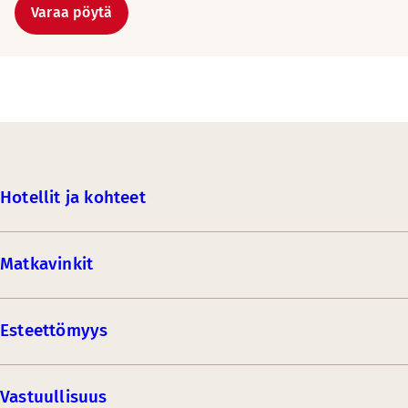
Varaa pöytä
Hotellit ja kohteet
Matkavinkit
Esteettömyys
Vastuullisuus