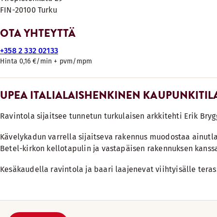
FIN-20100 Turku
OTA YHTEYTTÄ
+358 2 332 02133
Hinta 0,16 €/min + pvm/mpm
UPEA ITALIALAISHENKINEN KAUPUNKITIL
Ravintola sijaitsee tunnetun turkulaisen arkkitehti Erik Br
Kävelykadun varrella sijaitseva rakennus muodostaa ainutla
Betel-kirkon kellotapulin ja vastapäisen rakennuksen kanss
Kesäkaudella ravintola ja baari laajenevat viihtyisälle terass