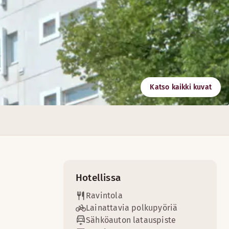
Katso kaikki kuvat
Hotellissa
Ravintola
Lainattavia polkupyöriä
Sähköauton latauspiste