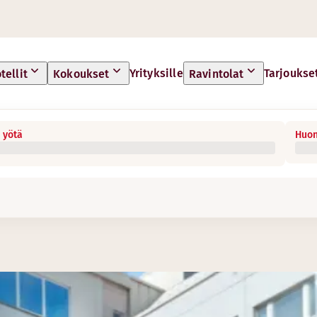
Yrityksille
Tarjoukse
tellit
Kokoukset
Ravintolat
 yötä
Huon