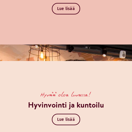
Lue lisää
Hyvää oloa luvassa!
Hyvinvointi ja kuntoilu
Lue lisää