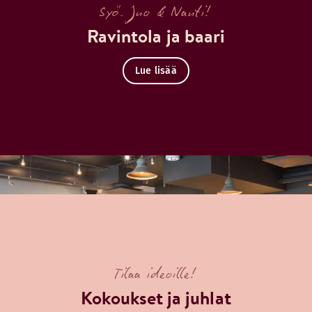
Syö. Juo & Nauti!
Ravintola ja baari
Lue lisää
Tilaa ideoille!
Kokoukset ja juhlat