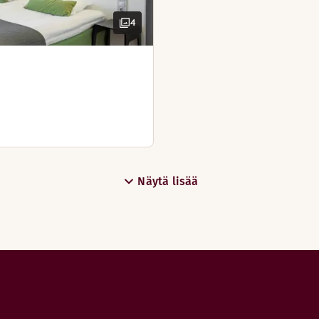
4
araa pöytä
Näytä lisää