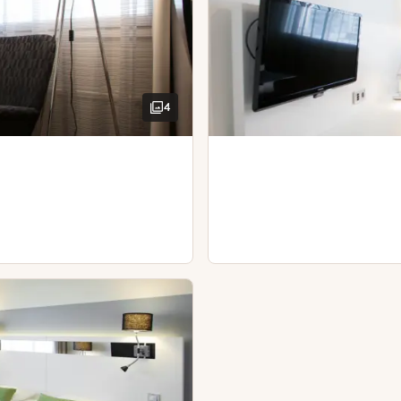
Kirjoituspöytä ja tuoli
Kylpytuotteet
Hiustenkuivaaja
Hiustenkuivaaja
Vuodesohva
Silitysrauta ja -lauta
Vedenkeitin ja kahvia/teetä
4
Kylpytakit
Kirjoituspöytä ja tuoli
Hiustenkuivaaja