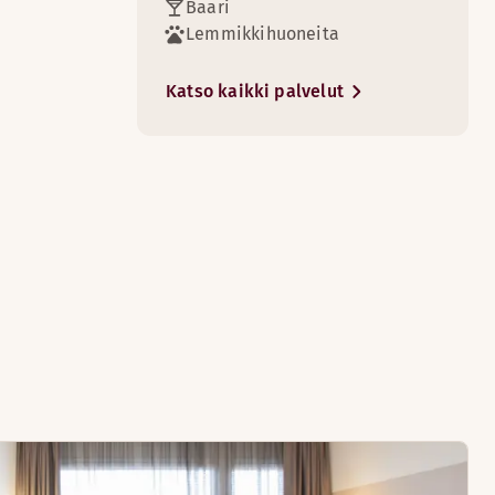
Baari
Lemmikkihuoneita
Katso kaikki palvelut
4
ierailuun.
9
ovat lisämukavuutta vierailuun.
n makuun!