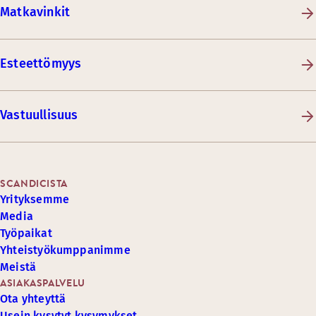
Matkavinkit
Esteettömyys
Vastuullisuus
SCANDICISTA
Yrityksemme
Media
Työpaikat
Yhteistyökumppanimme
Meistä
ASIAKASPALVELU
Ota yhteyttä
Usein kysytyt kysymykset