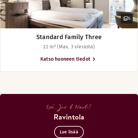
5
Standard Family Three
22 m² (Max. 3 vierasta)
Katso huoneen tiedot
Syö. Juo & Nauti!
Ravintola
Lue lisää