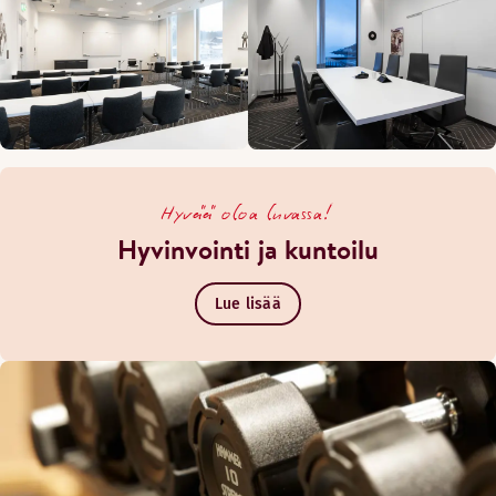
Hyvää oloa luvassa!
Hyvinvointi ja kuntoilu
Lue lisää