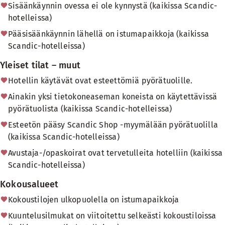
Sisäänkäynnin ovessa ei ole kynnystä (kaikissa Scandic-
hotelleissa)
Pääsisäänkäynnin lähellä on istumapaikkoja (kaikissa
Scandic-hotelleissa)
Yleiset tilat – muut
Hotellin käytävät ovat esteettömiä pyörätuolille.
Ainakin yksi tietokoneaseman koneista on käytettävissä
pyörätuolista (kaikissa Scandic-hotelleissa)
Esteetön pääsy Scandic Shop -myymälään pyörätuolilla
(kaikissa Scandic-hotelleissa)
Avustaja-/opaskoirat ovat tervetulleita hotelliin (kaikissa
Scandic-hotelleissa)
Kokousalueet
Kokoustilojen ulkopuolella on istumapaikkoja
Kuuntelusilmukat on viitoitettu selkeästi kokoustiloissa