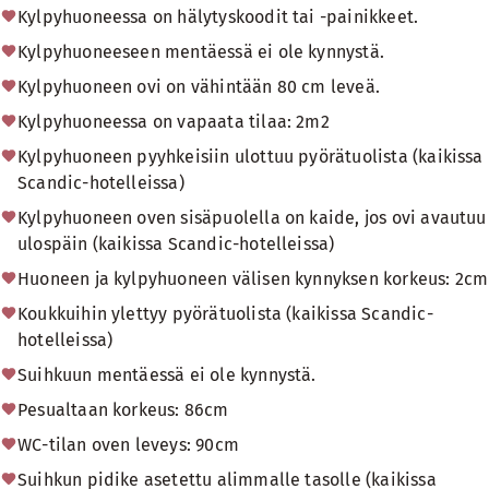
Kylpyhuoneessa on hälytyskoodit tai -painikkeet.
Kylpyhuoneeseen mentäessä ei ole kynnystä.
Kylpyhuoneen ovi on vähintään 80 cm leveä.
Kylpyhuoneessa on vapaata tilaa: 2m2
Kylpyhuoneen pyyhkeisiin ulottuu pyörätuolista (kaikissa
Scandic-hotelleissa)
Kylpyhuoneen oven sisäpuolella on kaide, jos ovi avautuu
ulospäin (kaikissa Scandic-hotelleissa)
Huoneen ja kylpyhuoneen välisen kynnyksen korkeus: 2cm
Koukkuihin ylettyy pyörätuolista (kaikissa Scandic-
hotelleissa)
Suihkuun mentäessä ei ole kynnystä.
Pesualtaan korkeus: 86cm
WC-tilan oven leveys: 90cm
Suihkun pidike asetettu alimmalle tasolle (kaikissa