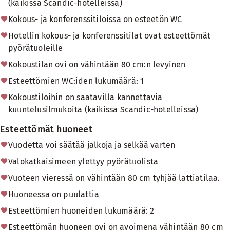
(kaikissa Scandic-hotelleissa)
Kokous- ja konferenssitiloissa on esteetön WC
Hotellin kokous- ja konferenssitilat ovat esteettömät
pyörätuoleille
Kokoustilan ovi on vähintään 80 cm:n levyinen
Esteettömien WC:iden lukumäärä: 1
Kokoustiloihin on saatavilla kannettavia
kuuntelusilmukoita (kaikissa Scandic-hotelleissa)
Esteettömät huoneet
Vuodetta voi säätää jalkoja ja selkää varten
Valokatkaisimeen ylettyy pyörätuolista
Vuoteen vieressä on vähintään 80 cm tyhjää lattiatilaa.
Huoneessa on puulattia
Esteettömien huoneiden lukumäärä: 2
Esteettömän huoneen ovi on avoimena vähintään 80 cm