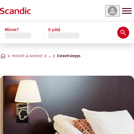
Minne?
0 yötä
Hotellit ja kohteet
…
Esteettömyys