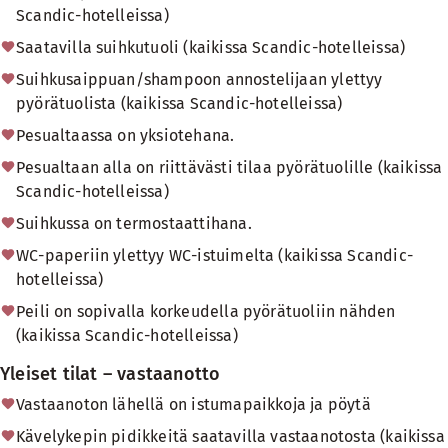
Scandic-hotelleissa)
Saatavilla suihkutuoli (kaikissa Scandic-hotelleissa)
Suihkusaippuan/shampoon annostelijaan ylettyy
pyörätuolista (kaikissa Scandic-hotelleissa)
Pesualtaassa on yksiotehana.
Pesualtaan alla on riittävästi tilaa pyörätuolille (kaikissa
Scandic-hotelleissa)
Suihkussa on termostaattihana.
WC-paperiin ylettyy WC-istuimelta (kaikissa Scandic-
hotelleissa)
Peili on sopivalla korkeudella pyörätuoliin nähden
(kaikissa Scandic-hotelleissa)
Yleiset tilat – vastaanotto
Vastaanoton lähellä on istumapaikkoja ja pöytä
Kävelykepin pidikkeitä saatavilla vastaanotosta (kaikissa