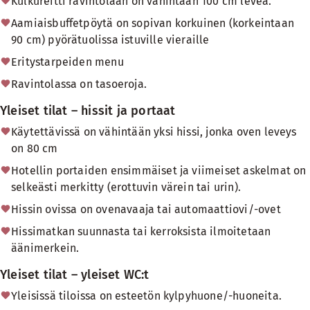
Kulkureitti ravintolaan on vähintään 100 cm leveä.
Aamiaisbuffetpöytä on sopivan korkuinen (korkeintaan
90 cm) pyörätuolissa istuville vieraille
Eritystarpeiden menu
Ravintolassa on tasoeroja.
Yleiset tilat – hissit ja portaat
Käytettävissä on vähintään yksi hissi, jonka oven leveys
on 80 cm
Hotellin portaiden ensimmäiset ja viimeiset askelmat on
selkeästi merkitty (erottuvin värein tai urin).
Hissin ovissa on ovenavaaja tai automaattiovi/-ovet
Hissimatkan suunnasta tai kerroksista ilmoitetaan
äänimerkein.
Yleiset tilat – yleiset WC:t
Yleisissä tiloissa on esteetön kylpyhuone/-huoneita.