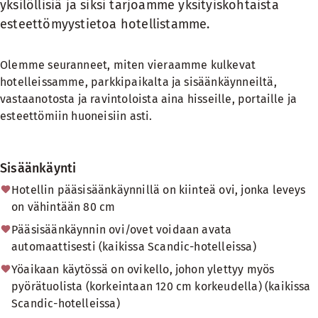
yksilöllisiä ja siksi tarjoamme yksityiskohtaista
esteettömyystietoa hotellistamme.
Olemme seuranneet, miten vieraamme kulkevat
hotelleissamme, parkkipaikalta ja sisäänkäynneiltä,
vastaanotosta ja ravintoloista aina hisseille, portaille ja
esteettömiin huoneisiin asti.
Sisäänkäynti
Hotellin pääsisäänkäynnillä on kiinteä ovi, jonka leveys
on vähintään 80 cm
Pääsisäänkäynnin ovi/ovet voidaan avata
automaattisesti (kaikissa Scandic-hotelleissa)
Yöaikaan käytössä on ovikello, johon ylettyy myös
pyörätuolista (korkeintaan 120 cm korkeudella) (kaikissa
Scandic-hotelleissa)