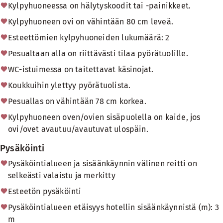
Kylpyhuoneessa on hälytyskoodit tai -painikkeet.
Kylpyhuoneen ovi on vähintään 80 cm leveä.
Esteettömien kylpyhuoneiden lukumäärä: 2
Pesualtaan alla on riittävästi tilaa pyörätuolille.
WC-istuimessa on taitettavat käsinojat.
Koukkuihin ylettyy pyörätuolista.
Pesuallas on vähintään 78 cm korkea.
Kylpyhuoneen oven/ovien sisäpuolella on kaide, jos
ovi/ovet avautuu/avautuvat ulospäin.
Pysäköinti
Pysäköintialueen ja sisäänkäynnin välinen reitti on
selkeästi valaistu ja merkitty
Esteetön pysäköinti
Pysäköintialueen etäisyys hotellin sisäänkäynnistä (m): 3
m