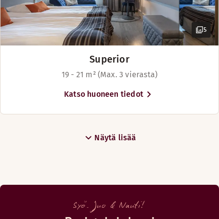
Ruokapöytä
Yläkerroksissa
5
Näytä lisää
Superior
Vuodevaihtoehdot
19 - 21 m² (Max. 3 vierasta)
Saatavilla rajoitetusti
Katso huoneen tiedot
Vuoteet enintään 4 henkilölle
Näytä lisää
Syö. Juo & Nauti!