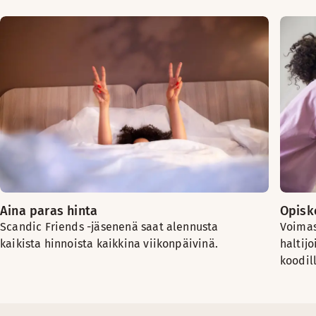
Aina paras hinta
Opiske
Scandic Friends -jäsenenä saat alennusta
Voimas
kaikista hinnoista kaikkina viikonpäivinä.
haltijo
koodil