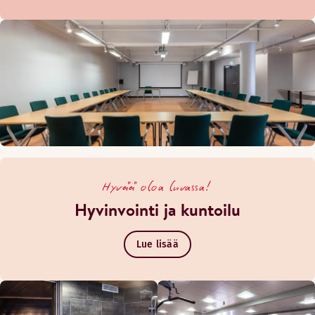
Hyvää oloa luvassa!
Hyvinvointi ja kuntoilu
Lue lisää