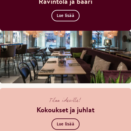
Ravintola ja baari
Lue lisää
Tilaa ideoille!
Kokoukset ja juhlat
Lue lisää