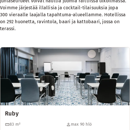
juhlaseurueet voivat nauttia juomia raittiissa ulkoilmassa.
Voimme järjestää illallisia ja cocktail-tilaisuuksia jopa
300 vieraalle laajalla tapahtuma-alueellamme. Hotellissa
on 292 huonetta, ravintola, baari ja kattobaari, jossa on
terassi.
Ruby
83
m²
max 90 hlö