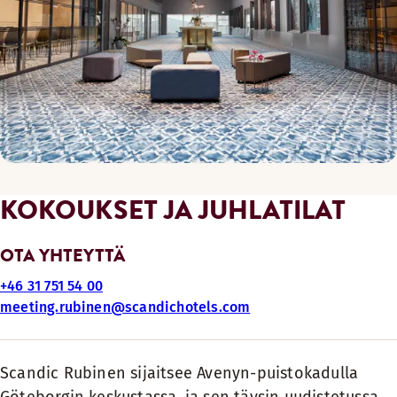
KOKOUKSET JA JUHLATILAT
OTA YHTEYTTÄ
+46 31 751 54 00
meeting.rubinen@scandichotels.com
Scandic Rubinen sijaitsee Avenyn-puistokadulla