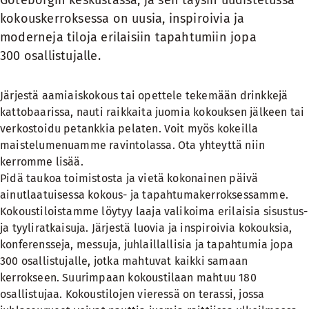
Göteborgin keskustassa, ja sen täysin uudistetussa
kokouskerroksessa on uusia, inspiroivia ja
moderneja tiloja erilaisiin tapahtumiin jopa
300 osallistujalle.
Järjestä aamiaiskokous tai opettele tekemään drinkkejä
kattobaarissa, nauti raikkaita juomia kokouksen jälkeen tai
verkostoidu petankkia pelaten. Voit myös kokeilla
maistelumenuamme ravintolassa. Ota yhteyttä niin
kerromme lisää.
Pidä taukoa toimistosta ja vietä kokonainen päivä
ainutlaatuisessa kokous- ja tapahtumakerroksessamme.
Kokoustiloistamme löytyy laaja valikoima erilaisia sisustus-
ja tyyliratkaisuja. Järjestä luovia ja inspiroivia kokouksia,
konferensseja, messuja, juhlaillallisia ja tapahtumia jopa
300 osallistujalle, jotka mahtuvat kaikki samaan
kerrokseen. Suurimpaan kokoustilaan mahtuu 180
osallistujaa. Kokoustilojen vieressä on terassi, jossa