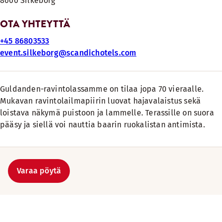
8600 Silkeborg
OTA YHTEYTTÄ
+45 86803533
event.silkeborg@scandichotels.com
Guldanden-ravintolassamme on tilaa jopa 70 vieraalle.
Mukavan ravintolailmapiirin luovat hajavalaistus sekä
loistava näkymä puistoon ja lammelle. Terassille on suora
pääsy ja siellä voi nauttia baarin ruokalistan antimista.
Varaa pöytä