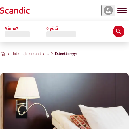
Minne?
0 yötä
Hotellit ja kohteet
…
Esteettömyys