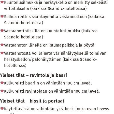
Kuuntelusilmukka ja herätyskello on merkitty selkeästi
viitoituksella (kaikissa Scandic-hotelleissa)
Selkeä reitti sisäänkäynniltä vastaanottoon (kaikissa
Scandic-hotelleissa)
Vastaanottotiskillä on kuuntelusilmukka (kaikissa
Scandic-hotelleissa)
Vastaanoton lähellä on istumapaikkoja ja pöytä
Vastaanotosta voi lainata värinähälytyksellä toimivan
herätyskellon/palohälyttimen (kaikissa Scandic-
hotelleissa)
Yleiset tilat – ravintola ja baari
Kulkureitti baariin on vähintään 100 cm leveä.
Kulkureitti ravintolaan on vähintään 100 cm leveä.
Yleiset tilat – hissit ja portaat
Käytettävissä on vähintään yksi hissi, jonka oven leveys