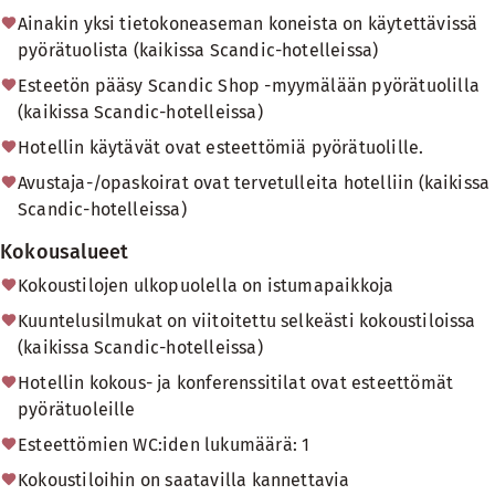
Ainakin yksi tietokoneaseman koneista on käytettävissä
pyörätuolista (kaikissa Scandic-hotelleissa)
Esteetön pääsy Scandic Shop -myymälään pyörätuolilla
(kaikissa Scandic-hotelleissa)
Hotellin käytävät ovat esteettömiä pyörätuolille.
Avustaja-/opaskoirat ovat tervetulleita hotelliin (kaikissa
Scandic-hotelleissa)
Kokousalueet
Kokoustilojen ulkopuolella on istumapaikkoja
Kuuntelusilmukat on viitoitettu selkeästi kokoustiloissa
(kaikissa Scandic-hotelleissa)
Hotellin kokous- ja konferenssitilat ovat esteettömät
pyörätuoleille
Esteettömien WC:iden lukumäärä: 1
Kokoustiloihin on saatavilla kannettavia