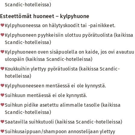
Scandic-hotelleissa)
Esteettömät huoneet – kylpyhuone
Kylpyhuoneessa on hälytyskoodit tai -painikkeet.
Kylpyhuoneen pyyhkeisiin ulottuu pyörätuolista (kaikissa
Scandic-hotelleissa)
Kylpyhuoneen oven sisäpuolella on kaide, jos ovi avautuu
ulospäin (kaikissa Scandic-hotelleissa)
Koukkuihin ylettyy pyörätuolista (kaikissa Scandic-
hotelleissa)
Kylpyhuoneeseen mentäessä ei ole kynnystä.
Suihkuun mentäessä ei ole kynnystä.
Suihkun pidike asetettu alimmalle tasolle (kaikissa
Scandic-hotelleissa)
Saatavilla suihkutuoli (kaikissa Scandic-hotelleissa)
Suihkusaippuan/shampoon annostelijaan ylettyy