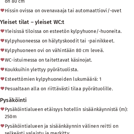
on 80 cm
Hissin ovissa on ovenavaaja tai automaattiovi/-ovet
Yleiset tilat – yleiset WC:t
Yleisissä tiloissa on esteetön kylpyhuone/-huoneita.
Kylpyhuoneessa on hälytyskoodit tai -painikkeet.
Kylpyhuoneen ovi on vähintään 80 cm leveä.
WC-istuimessa on taitettavat käsinojat.
Koukkuihin ylettyy pyörätuolista.
Esteettömien kylpyhuoneiden lukumäärä: 1
Pesualtaan alla on riittävästi tilaa pyörätuolille.
Pysäköinti
Pysäköintialueen etäisyys hotellin sisäänkäynnistä (m):
250m
Pysäköintialueen ja sisäänkäynnin välinen reitti on
selkeästi valaistu ja merkitty